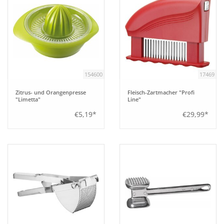
154600
17469
Zitrus- und Orangenpresse
Fleisch-Zartmacher "Profi
"Limetta"
Line"
€5,19*
€29,99*