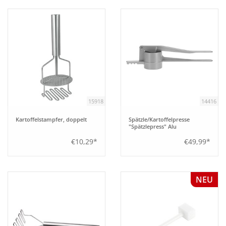
Bar
Aufsteller
Tafeln
15918
14416
Einrichtung
Kartoffelstampfer, doppelt
Spätzle/Kartoffelpresse
"Spätzlepress" Alu
Berufsbekleidung
€10,29*
€49,99*
Küche
NEU
Technik
Möbel