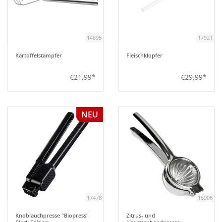
Tipps
14895
17921
Fuchs Blog
Kartoffelstampfer
Fleischklopfer
€21,99*
€29,99*
NEU
17478
16906
Knoblauchpresse "Biopress"
Zitrus- und