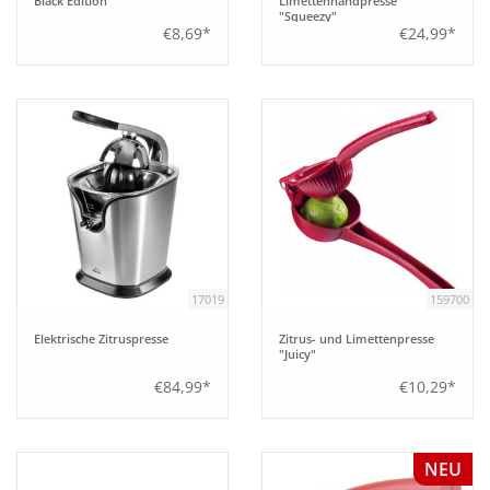
Black Edition
Limettenhandpresse
"Squeezy"
€8,69*
€24,99*
17019
159700
Elektrische Zitruspresse
Zitrus- und Limettenpresse
"Juicy"
€84,99*
€10,29*
NEU