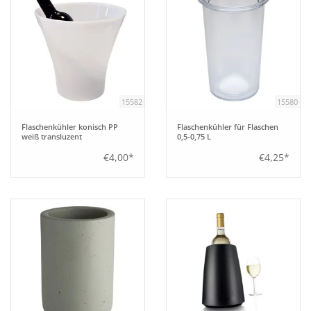
15582
15580
Flaschenkühler konisch PP
Flaschenkühler für Flaschen
weiß transluzent
0,5-0,75 L
€4,00*
€4,25*