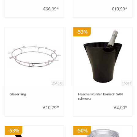
€66,99*
€10,99*
-53%
2545.G
15583
Gläserring
Flaschenkühler konisch SAN
schwarz
€10,79*
€4,00*
-53%
-50%