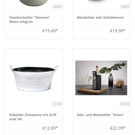
16065
16607
Flaschenkühler "Element"
Weinkühler inkl. Kühlelement
Beton olivgrün
€19,49*
€19,99*
15166
16593
Eiskühler Zinkwanne mit Griff
Sekt- und Weinkühler "Artico"
oval 14L
€12,69*
€22,99*