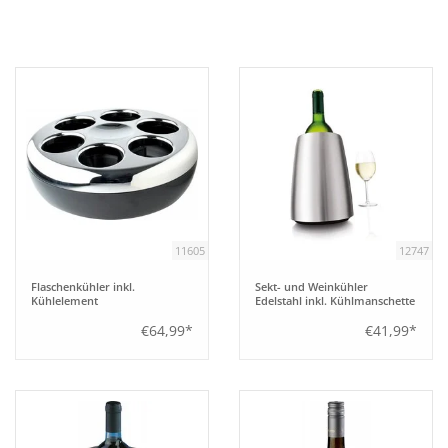
Bar
Aufsteller
Tafeln
Einrichtung
11605
12747
Berufsbekleidung
Flaschenkühler inkl.
Sekt- und Weinkühler
Kühlelement
Edelstahl inkl. Kühlmanschette
Küche
€64,99*
€41,99*
Technik
Möbel