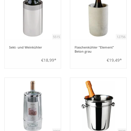
Tipps
Fuchs Blog
5515
12756
Sekt- und Weinkühler
Flaschenkühler "Element"
Beton grau
€18,99*
€19,49*