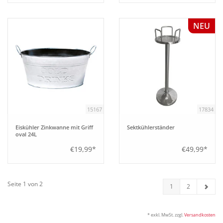
NEU
15167
17834
Eiskühler Zinkwanne mit Griff
Sektkühlerständer
oval 24L
€19,99*
€49,99*
Seite 1 von 2
1
2
* exkl. MwSt. zzgl.
Versandkosten