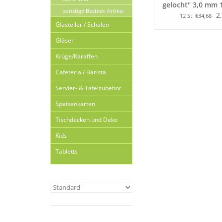
gelocht" 3,0 mm 1
sonstige Besteck-Artikel
Besteckständer Ta
2
12 St. €34,68
Glasteller / Schalen
Gläser
Krüge/Karaffen
Cafeteria / Barista
Servier- & Tafelzubehör
Speisenkarten
Tischdecken und Deko
Kids
Tabletts