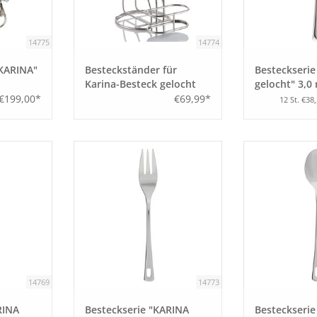
14775
14774
"KARINA"
Besteckständer für
Besteckseri
Karina-Besteck gelocht
gelocht" 3,0
Besteckstän
€199,00*
€69,99*
12 St. €38
Tafelmesser
14769
14773
RINA
Besteckserie "KARINA
Besteckseri