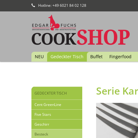
Hotline: +49 6021 84 02 128
NEU
Gedeckter Tisch
Buffet
Fingerfood
Serie Ka
GEDECKTER TISCH
Cent GreenLine
Five Stars
Geschirr
Besteck