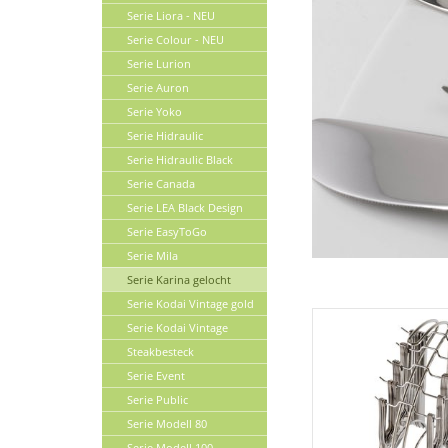
Serie Liora - NEU
Serie Colour - NEU
Serie Lurion
Serie Auron
Serie Yoko
Serie Hidraulic
Serie Hidraulic Black
Serie Canada
Serie LEA Black Design
Serie EasyToGo
Serie Mila
Serie Karina gelocht
Serie Kodai Vintage gold
Serie Kodai Vintage
Steakbesteck
Serie Event
Serie Public
Serie Modell 80
Serie Modell 100