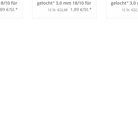
8/10 für
gelocht" 3,0 mm 18/10 für
gelocht" 3,0
fellöffel
Besteckständer
Besteckstän
,89 €/St.*
1,89 €/St.*
12 St. €22,68
12 St. €22
Kuchengabel
Kaffeelöffel