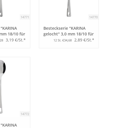
14771
14770
e "KARINA
Besteckserie "KARINA
 mm 18/10 für
gelocht" 3,0 mm 18/10 für
der
Besteckständer
3,19 €/St.*
2,89 €/St.*
,28
12 St. €34,68
 VH
Tafelgabel
14772
e "KARINA