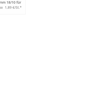
 mm 18/10 für
der
1,89 €/St.*
,68