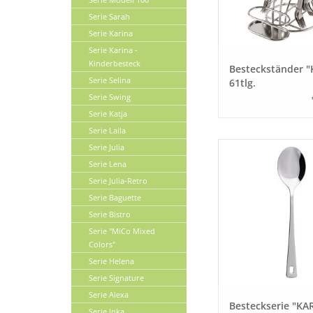
Serie Sarah
Serie Karina
Serie Karina -
Kinderbesteck
Besteckständer 
Serie Selina
61tlg.
Serie Swing
Serie Katja
Serie Laila
Serie Julia
Serie Lena
Serie Julia-Retro
Serie Baguette
Serie Bistro
Serie "MiCo Mixed
Colors"
Serie Helena
Serie Signature
Serie Alexa
Besteckserie "KA
Serie Inka