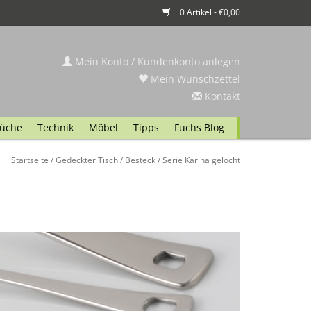
0 Artikel - €0,00
Mein Konto / Kundenkonto anlegen
Mein Wunschzettel
Kontakt
üche
Technik
Möbel
Tipps
Fuchs Blog
Startseite
/
Gedeckter Tisch
/
Besteck
/
Serie Karina gelocht