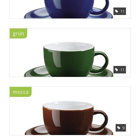
11
Tipps
Fuchs Blog
grün
11
mocca
9