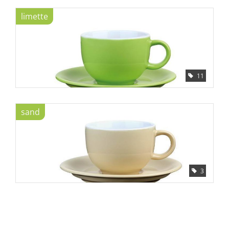
limette
11
sand
3