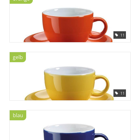
Bar
Aufsteller
11
Tafeln
gelb
Einrichtung
Berufsbekleidung
11
Küche
blau
Technik
Möbel