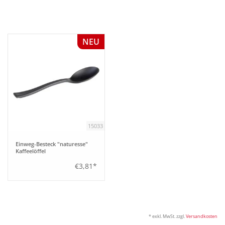
Bar
NEU
Aufsteller
Tafeln
Einrichtung
15033
Berufsbekleidung
Einweg-Besteck "naturesse"
Kaffeelöffel
Küche
€3,81*
Technik
* exkl. MwSt. zzgl.
Versandkosten
Möbel