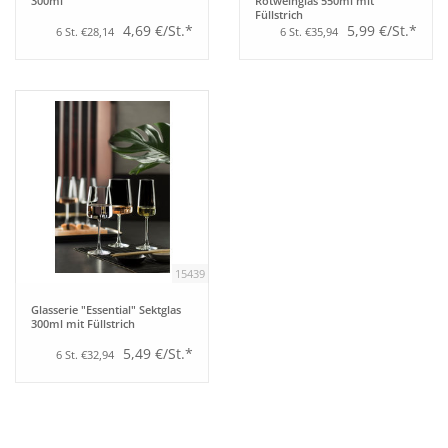
300ml
Rotweinglas 550ml mit
Füllstrich
4,69 €/St.*
5,99 €/St.*
6 St. €28,14
6 St. €35,94
15439
Glasserie "Essential" Sektglas
300ml mit Füllstrich
5,49 €/St.*
6 St. €32,94