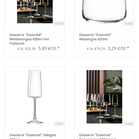
Tipps
15443
15440
Fuchs Blog
Glasserie "Essential"
Glasserie "Essential"
Weißweinglas 430ml mit
Wasserglas 420ml
Füllstrich
5,89 €/St.*
3,29 €/St.*
6 St. €35,34
6 St. €19,74
15441
15445
Glasserie "Essential" Sektglas
Glasserie "Essential"