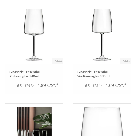
Bar
Aufsteller
Tafeln
15444
15442
Einrichtung
Glasserie "Essential"
Glasserie "Essential"
Rotweinglas 540ml
Weißweinglas 430ml
Berufsbekleidung
4,89 €/St.*
4,69 €/St.*
6 St. €29,34
6 St. €28,14
Küche
Technik
Möbel