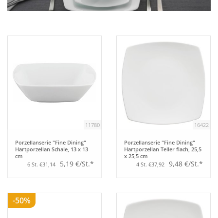
Bar
Aufsteller
Tafeln
Einrichtung
11780
16422
Berufsbekleidung
Porzellanserie "Fine Dining"
Porzellanserie "Fine Dining"
Hartporzellan Schale, 13 x 13
Hartporzellan Teller flach, 25,5
cm
x 25,5 cm
Küche
5,19 €/St.*
9,48 €/St.*
6 St. €31,14
4 St. €37,92
Technik
-50%
Möbel