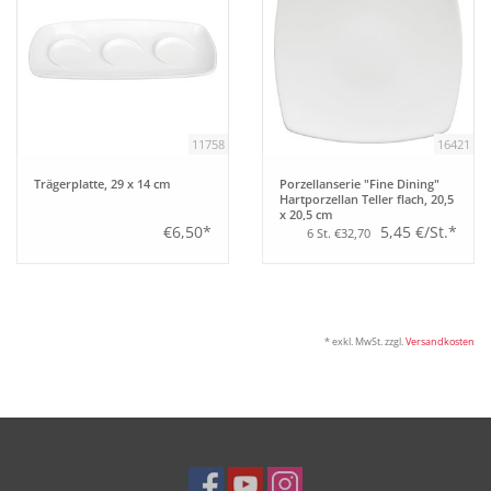
Tipps
Fuchs Blog
11758
16421
Trägerplatte, 29 x 14 cm
Porzellanserie "Fine Dining"
Hartporzellan Teller flach, 20,5
x 20,5 cm
€6,50*
5,45 €/St.*
6 St. €32,70
* exkl. MwSt. zzgl.
Versandkosten