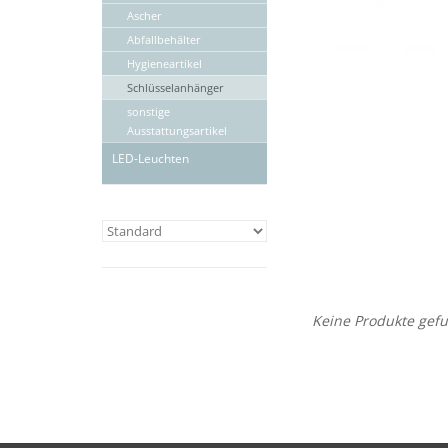
Ascher
Abfallbehälter
Hygieneartikel
Schlüsselanhänger
sonstige
Ausstattungsartikel
LED-Leuchten
Keine Produkte gefu