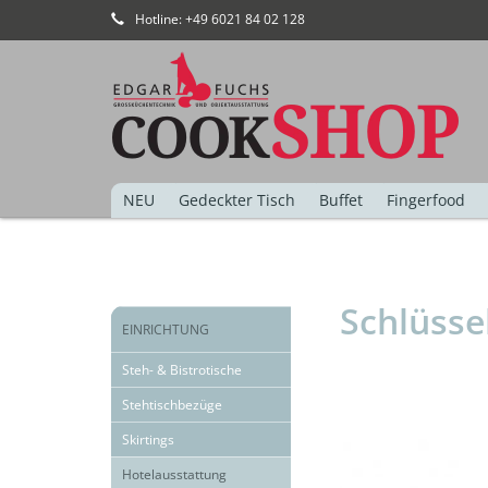
Hotline: +49 6021 84 02 128
NEU
Gedeckter Tisch
Buffet
Fingerfood
Schlüss
EINRICHTUNG
Steh- & Bistrotische
Stehtischbezüge
Skirtings
Hotelausstattung