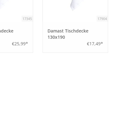
17345
17904
hdecke
Damast Tischdecke
130x190
€25,99*
€17,49*