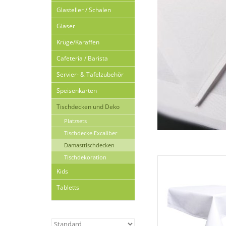
Glasteller / Schalen
Gläser
Krüge/Karaffen
Cafeteria / Barista
Servier- & Tafelzubehör
Speisenkarten
Tischdecken und Deko
Platzsets
Tischdecke Excaliber
Damasttischdecken
Tischdekoration
Kids
Tabletts