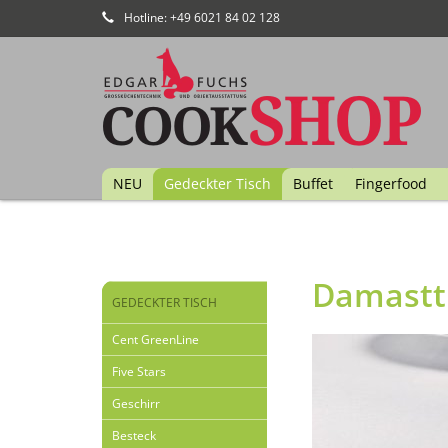
Hotline: +49 6021 84 02 128
NEU
Gedeckter Tisch
Buffet
Fingerfood
Damastti
GEDECKTER TISCH
Cent GreenLine
Five Stars
Geschirr
Besteck