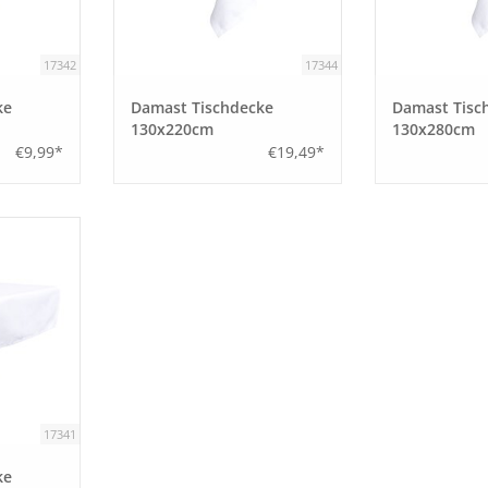
17342
17344
ke
Damast Tischdecke
Damast Tisc
130x220cm
130x280cm
€9,99*
€19,49*
17341
ke