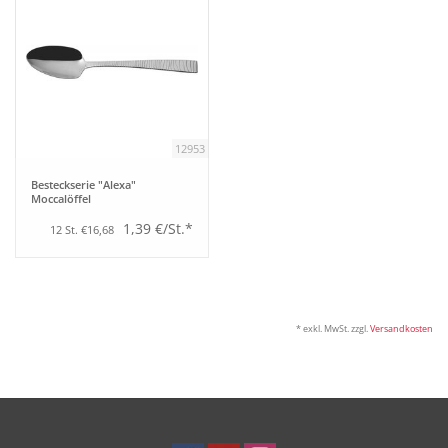
12953
Besteckserie "Alexa"
Moccalöffel
1,39 €/St.*
12 St. €16,68
* exkl. MwSt. zzgl.
Versandkosten