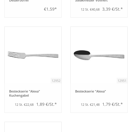
Dessertlöffel
Steakmesser Vollheft
€1,59*
3,39 €/St.*
12 St. €40,68
12952
12951
Besteckserie "Alexa"
Besteckserie "Alexa"
Kuchengabel
1,89 €/St.*
1,79 €/St.*
12 St. €22,68
12 St. €21,48