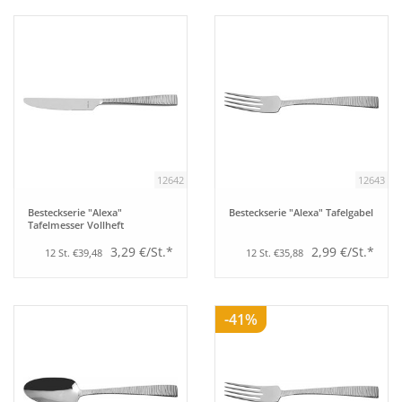
Bar
Aufsteller
Tafeln
12642
12643
Einrichtung
Besteckserie "Alexa"
Besteckserie "Alexa" Tafelgabel
Tafelmesser Vollheft
Berufsbekleidung
3,29 €/St.*
2,99 €/St.*
12 St. €39,48
12 St. €35,88
Küche
-41%
Technik
Möbel