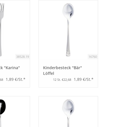
38528.19
16760
k "Karina"
Kinderbesteck "Bär"
Löffel
1,89 €/St.*
1,89 €/St.*
,68
12 St. €22,68