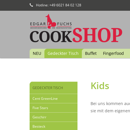
Hotline: +49 6021 84 02 128
NEU
Gedeckter Tisch
Buffet
Fingerfood
Kids
GEDECKTER TISCH
Cent GreenLine
Bei uns kommen auch
Five Stars
sie mit dem eigenen
Geschirr
Besteck