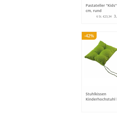
Pastateller "Kids"
cm, rund
3
6 St. €23,34
-42%
Stuhlkissen
Kinderhochstuhl 