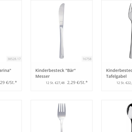
38528.17
16758
arina"
Kinderbesteck "Bär"
Kinderbestec
Messer
Tafelgabel
,29 €/St.*
2,29 €/St.*
12 St. €27,48
12 St. €22