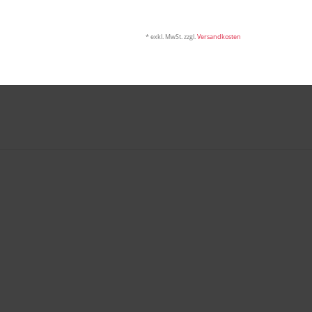
* exkl. MwSt. zzgl.
Versandkosten