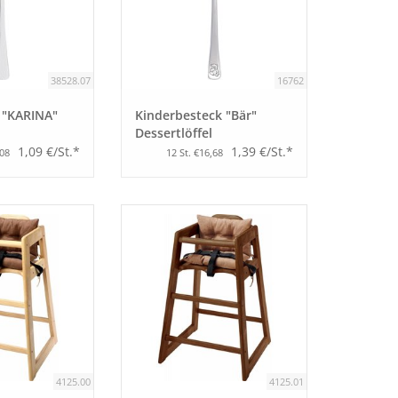
38528.07
16762
 "KARINA"
Kinderbesteck "Bär"
Dessertlöffel
1,09 €/St.*
1,39 €/St.*
,08
12 St. €16,68
4125.00
4125.01