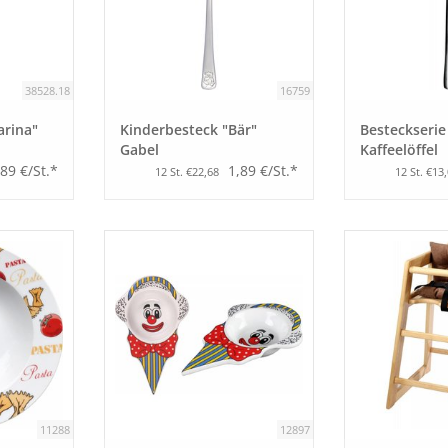
38528.18
16759
arina"
Kinderbesteck "Bär"
Besteckserie
Gabel
Kaffeelöffel
,89 €/St.*
1,89 €/St.*
12 St. €22,68
12 St. €13
11288
12897