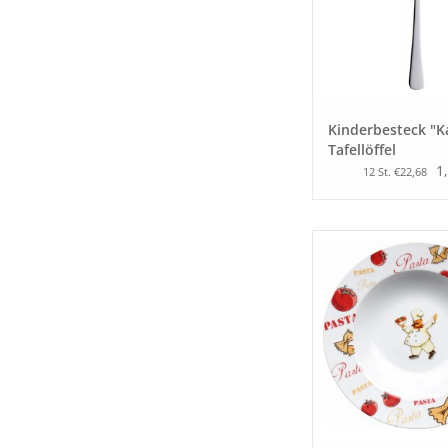
Kinderbesteck "K
Tafellöffel
1
12 St. €22,68