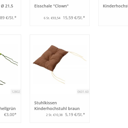
 Ø 21,5
Eisschale "Clown"
Kinderhochs
,89 €/St.*
15,59 €/St.*
6 St. €93,54
12802
0601.60
Stuhlkissen
hellgrün
Kinderhochstuhl braun
€3,00*
5,19 €/St.*
2 St. €10,38