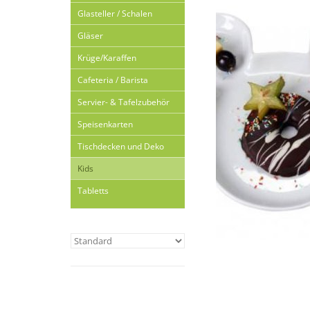
Glasteller / Schalen
Gläser
Krüge/Karaffen
Cafeteria / Barista
Servier- & Tafelzubehör
Speisenkarten
Tischdecken und Deko
Kids
Tabletts