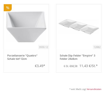
%
Bar
Aufsteller
Tafeln
3930.12
12882
Einrichtung
Porzellanserie "Quattro"
Schale Dip-Felder "Empire" 3
Schale tief 12cm
Felder 24x8cm
Berufsbekleidung
€3,49*
11,43 €/St.*
6 St. €68,58
Küche
* exkl. MwSt. zzgl.
Versandkosten
Technik
Möbel