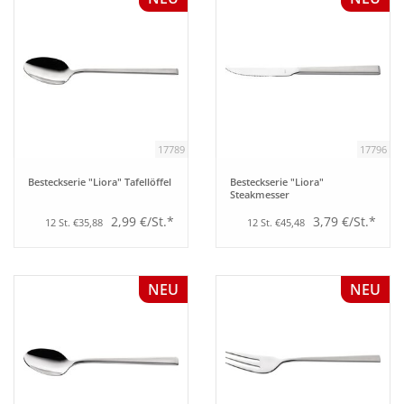
Tipps
Fuchs Blog
17789
17796
Besteckserie "Liora" Tafellöffel
Besteckserie "Liora"
Steakmesser
2,99 €/St.*
3,79 €/St.*
12 St. €35,88
12 St. €45,48
NEU
NEU