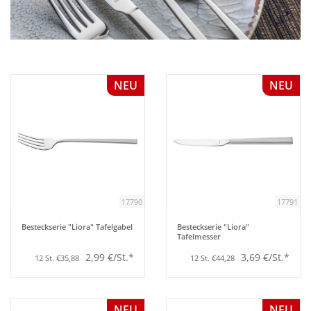
Bar
Aufsteller
NEU
NEU
Tafeln
Einrichtung
Berufsbekleidung
17790
17791
Besteckserie "Liora" Tafelgabel
Besteckserie "Liora"
Küche
Tafelmesser
2,99 €/St.*
3,69 €/St.*
12 St. €35,88
12 St. €44,28
Technik
Möbel
NEU
NEU