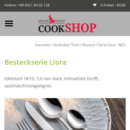
Hotline: +49 6021 84 02 128
0 Artikel - €0,00
Mein Konto / Kundenkonto
Startseite
/
Gedeckter Tisch
/
Besteck
/
Serie Liora - NEU
anlegen
Besteckserie Liora
Startseite
Edelstahl 18/10, 3,0 mm stark, teilmattiert (Griff),
NEU
spülmaschinengeeignet.
Gedeckter Tisch
Buffet
Fingerfood