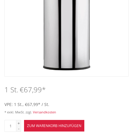
Bar
Aufsteller
Tafeln
Einrichtung
Berufsbekleidung
1 St.
€67,99
*
Küche
VPE: 1 St., €67,99
*
/ St.
* exkl. MwSt. zzgl.
Versandkosten
Technik
+
ZUM WARENKORB HINZUFÜGEN
-
Möbel