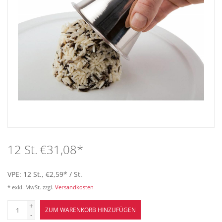
Bar
Aufsteller
Tafeln
Einrichtung
Berufsbekleidung
12 St.
€31,08
*
Küche
VPE: 12 St., €2,59
*
/ St.
* exkl. MwSt. zzgl.
Versandkosten
Technik
+
ZUM WARENKORB HINZUFÜGEN
-
Möbel