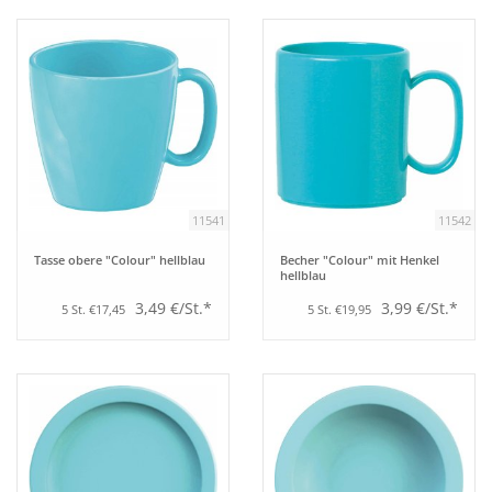
Bar
Aufsteller
Tafeln
11541
11542
Einrichtung
Tasse obere "Colour" hellblau
Becher "Colour" mit Henkel
hellblau
Berufsbekleidung
3,49 €/St.*
3,99 €/St.*
5 St. €17,45
5 St. €19,95
Küche
Technik
Möbel