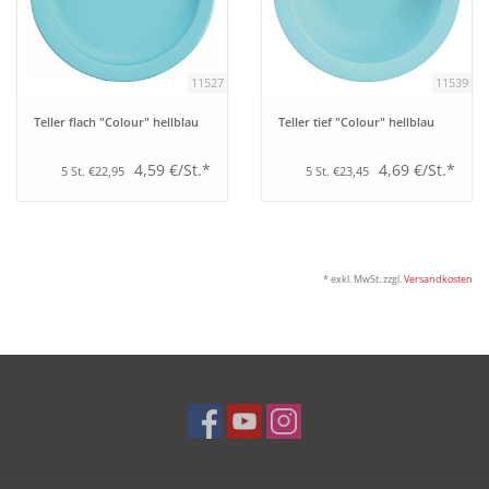
Tipps
11527
11539
Fuchs Blog
Teller flach "Colour" hellblau
Teller tief "Colour" hellblau
4,59 €/St.*
4,69 €/St.*
5 St. €22,95
5 St. €23,45
* exkl. MwSt. zzgl.
Versandkosten