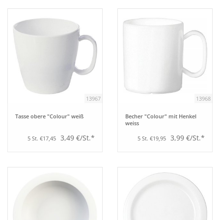
Bar
Aufsteller
Tafeln
13967
13968
Einrichtung
Tasse obere "Colour" weiß
Becher "Colour" mit Henkel
weiss
Berufsbekleidung
3,49 €/St.*
3,99 €/St.*
5 St. €17,45
5 St. €19,95
Küche
Technik
Möbel