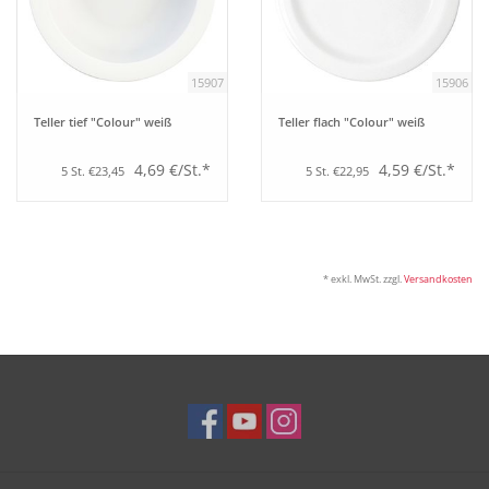
Tipps
15907
15906
Fuchs Blog
Teller tief "Colour" weiß
Teller flach "Colour" weiß
4,69 €/St.*
4,59 €/St.*
5 St. €23,45
5 St. €22,95
* exkl. MwSt. zzgl.
Versandkosten