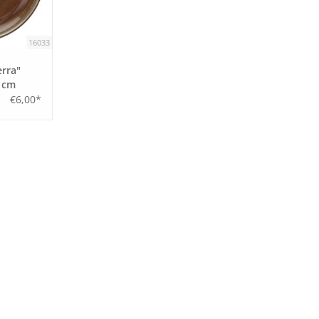
16033
erra"
5 cm
€6,00*