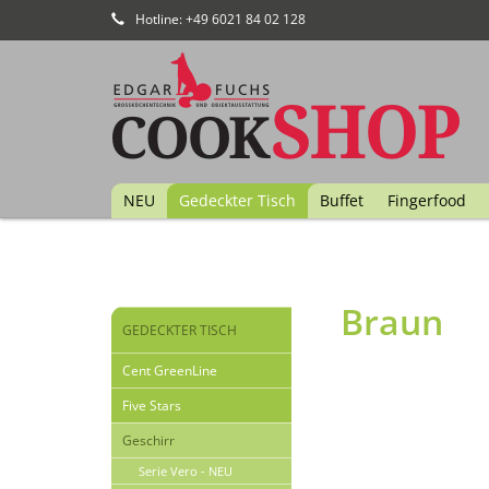
Hotline: +49 6021 84 02 128
NEU
Gedeckter Tisch
Buffet
Fingerfood
Braun
GEDECKTER TISCH
Cent GreenLine
Five Stars
Geschirr
Serie Vero - NEU