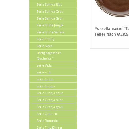
Serie Samoa Blau
Serie Samoa Grau
Serie Samoa Grün
Serie Shine Jungle
Porzellanserie "T
Serie Shine Sahara
Teller flach Ø28,
Serie Ebony
braun
Serie Neve
Hartglasgeschirr
"Evolution"
Serie Vida
Serie Fun
Serie Greta
Serie Granja
Serie Granja aqua
Serie Granja mint
Serie Granja grau
Serie Quattro
Serie Rotondo
Serie Fine Dining