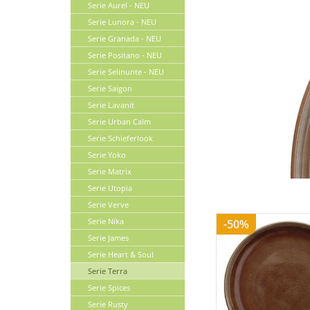
Serie Aurel - NEU
Serie Lunora - NEU
Serie Granada - NEU
Serie Positano - NEU
Serie Selinunte - NEU
Serie Saigon
Serie Lavanit
Serie Urban Calm
Serie Schieferlook
Serie Yoko
Serie Matrix
Serie Utopia
Serie Verve
Serie Nika
-50%
Serie James
Serie Heart & Soul
Serie Terra
Serie Spices
Serie Rusty