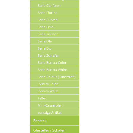
Serie Conform
Serie Florina
Serie Curved
Serie Oslo
Serie Trianon
Serie Ole
Serie Eco
Serie Schiefer
Serie Barista Color
Serie Barista White
Serie Colour (Kunststoff)
System Color
System White
Teller
Mini-Casserolen
sonstige Artikel
Besteck
Glasteller / Schalen