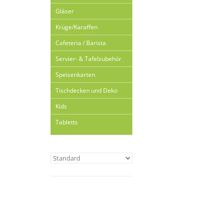
Gläser
Krüge/Karaffen
Cafeteria / Barista
Servier- & Tafelzubehör
Speisenkarten
Tischdecken und Deko
Kids
Tabletts