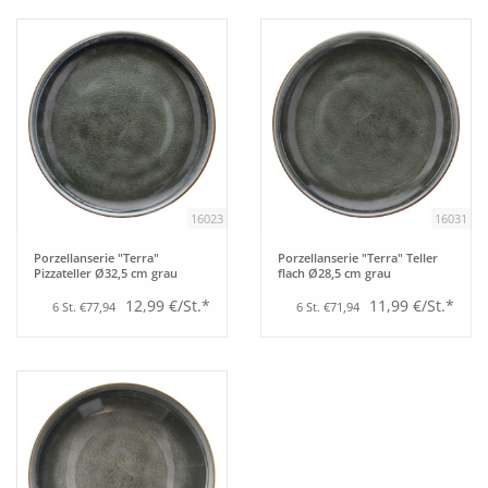
Bar
Aufsteller
Tafeln
16023
16031
Einrichtung
Porzellanserie "Terra"
Porzellanserie "Terra" Teller
Pizzateller Ø32,5 cm grau
flach Ø28,5 cm grau
Berufsbekleidung
12,99 €/St.*
11,99 €/St.*
6 St. €77,94
6 St. €71,94
Küche
Technik
Möbel