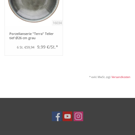
Tipps
16034
Fuchs Blog
Porzellanserie "Terra" Teller
tief Ø26 cm grau
9,99 €/St.*
6 St. €59,94
* exkl. MwSt. zzgl.
Versandkosten