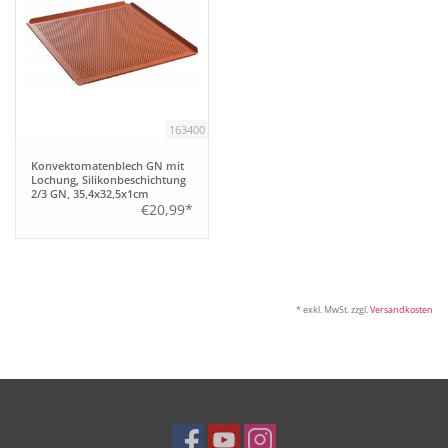
163400
Konvektomatenblech GN mit
Lochung, Silikonbeschichtung
2/3 GN, 35,4x32,5x1cm
€20,99*
* exkl. MwSt. zzgl.
Versandkosten