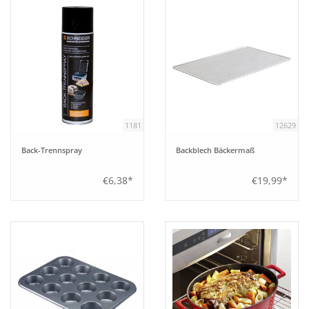
Tipps
Fuchs Blog
1181
12629
Back-Trennspray
Backblech Bäckermaß
€6,38*
€19,99*