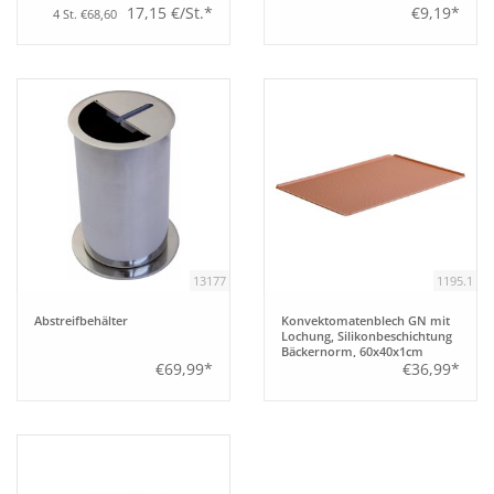
17,15 €/St.*
€9,19*
4 St. €68,60
13177
1195.1
Abstreifbehälter
Konvektomatenblech GN mit
Lochung, Silikonbeschichtung
Bäckernorm, 60x40x1cm
€69,99*
€36,99*