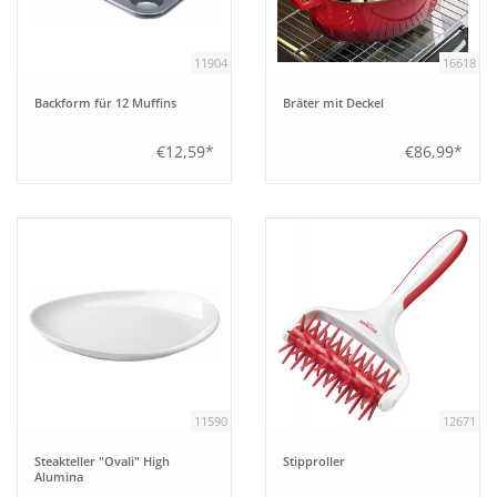
11904
16618
Backform für 12 Muffins
Bräter mit Deckel
€12,59*
€86,99*
11590
12671
Steakteller "Ovali" High
Stipproller
Alumina