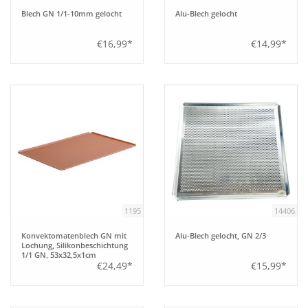
Blech GN 1/1-10mm gelocht
Alu-Blech gelocht
Bar
€16,99*
€14,99*
Aufsteller
Tafeln
Einrichtung
Berufsbekleidung
1195
14406
Küche
Konvektomatenblech GN mit
Alu-Blech gelocht, GN 2/3
Lochung, Silikonbeschichtung
1/1 GN, 53x32,5x1cm
Technik
€24,49*
€15,99*
Möbel