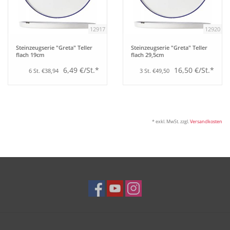
12917
12920
Steinzeugserie "Greta" Teller
Steinzeugserie "Greta" Teller
flach 19cm
flach 29,5cm
6,49 €/St.*
16,50 €/St.*
6 St. €38,94
3 St. €49,50
* exkl. MwSt. zzgl.
Versandkosten