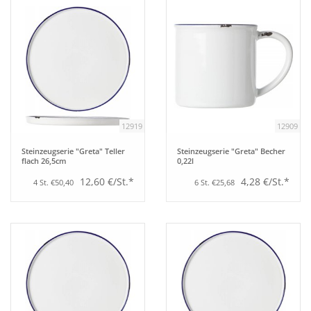
Tipps
Fuchs Blog
12919
12909
Steinzeugserie "Greta" Teller
Steinzeugserie "Greta" Becher
flach 26,5cm
0,22l
12,60 €/St.*
4,28 €/St.*
4 St. €50,40
6 St. €25,68