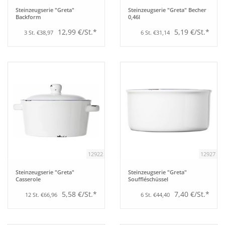
Steinzeugserie "Greta"
Steinzeugserie "Greta" Becher
Backform
0,46l
Bar
12,99 €/St.*
5,19 €/St.*
3 St. €38,97
6 St. €31,14
Aufsteller
Tafeln
Einrichtung
Berufsbekleidung
12922
12927
Küche
Steinzeugserie "Greta"
Steinzeugserie "Greta"
Casserole
Souffléschüssel
Technik
5,58 €/St.*
7,40 €/St.*
12 St. €66,96
6 St. €44,40
Möbel