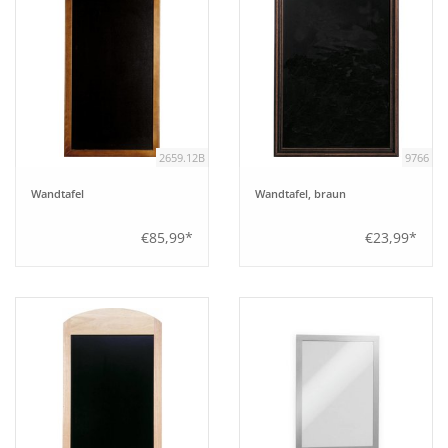
2659.12B
9766
Wandtafel
Wandtafel, braun
€85,99*
€23,99*