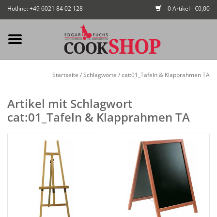
Hotline: +49 6021 84 02 128
0 Artikel - €0,00
Mein Konto / Kundenkonto
Startseite
/
Schlagworte
/
cat:01_Tafeln & Klapprahmen TA
anlegen
Artikel mit Schlagwort
Startseite
cat:01_Tafeln & Klapprahmen TA
NEU
Gedeckter Tisch
Buffet
Fingerfood