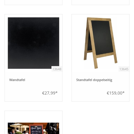
13648
13645
Wandtafel
Standtafel doppelseitig
€27,99*
€159,00*