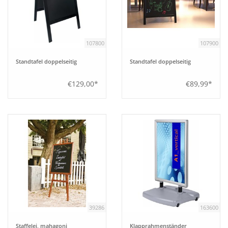
107800
107900
Standtafel doppelseitig
Standtafel doppelseitig
€129,00*
€89,99*
39286
163600
Staffelei, mahagoni
Klapprahmenständer