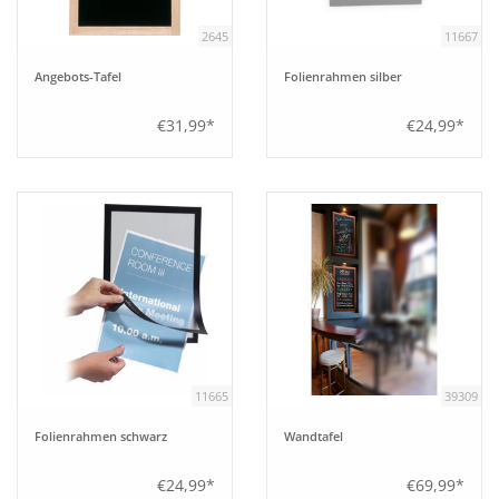
2645
11667
Angebots-Tafel
Folienrahmen silber
€31,99*
€24,99*
11665
39309
Folienrahmen schwarz
Wandtafel
€24,99*
€69,99*