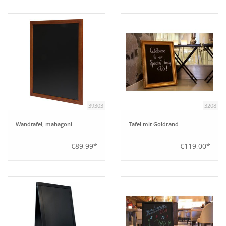
Tipps
Fuchs Blog
39303
3208
Wandtafel, mahagoni
Tafel mit Goldrand
€89,99*
€119,00*