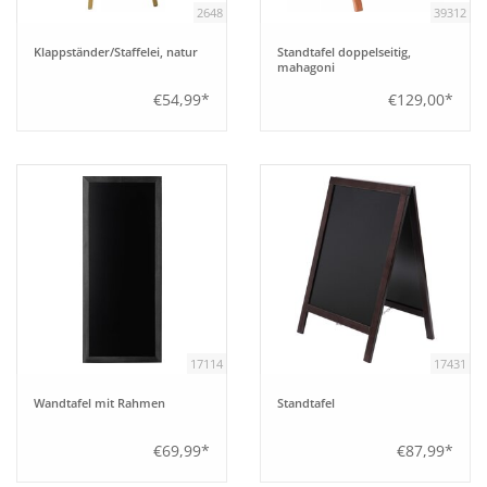
2648
39312
Bar
Klappständer/Staffelei, natur
Standtafel doppelseitig,
mahagoni
€54,99*
€129,00*
Aufsteller
Tafeln
Einrichtung
Berufsbekleidung
Küche
17114
17431
Wandtafel mit Rahmen
Standtafel
Technik
€69,99*
€87,99*
Möbel