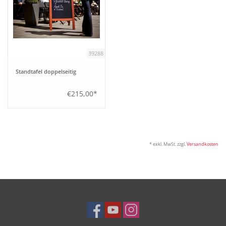
39288
Standtafel doppelseitig
€215,00*
* exkl. MwSt. zzgl.
Versandkosten