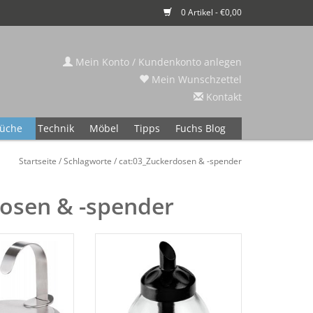
0 Artikel - €0,00
Mein Konto / Kundenkonto anlegen
Mein Wunschzettel
Kontakt
üche
Technik
Möbel
Tipps
Fuchs Blog
Startseite
/
Schlagworte
/
cat:03_Zuckerdosen & -spender
dosen & -spender