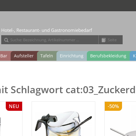
Hotel-, Restaurant- und Gastronomiebedarf
Bar
Aufsteller
Tafeln
Einrichtung
Berufsbekleidung
K
mit Schlagwort cat:03_Zucker
NEU
-50%