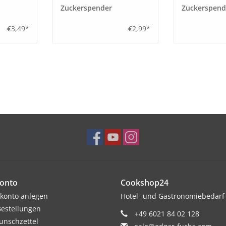
Zuckerspender
Zuckerspend
€3,49*
€2,99*
onto
Cookshop24
konto anlegen
Hotel- und Gastronomiebedarf
estellungen
+49 6021 84 02 128
nschzettel