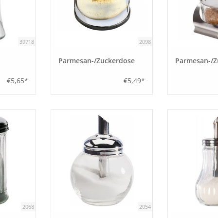
39718
2098
Parmesan-/Zuckerdose
Parmesan-/Z
€5,65*
€5,49*
2068
2054