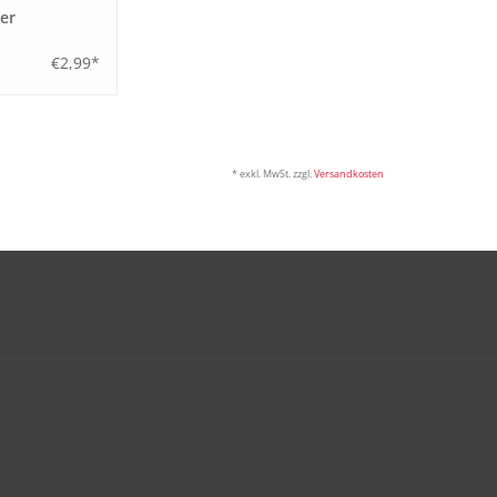
er
€2,99*
* exkl. MwSt. zzgl.
Versandkosten