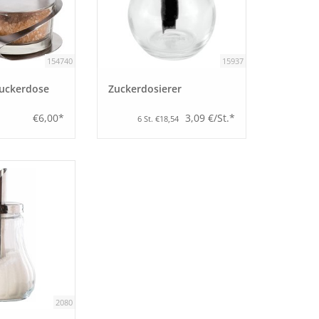
154740
15937
uckerdose
Zuckerdosierer
€6,00*
3,09 €/St.*
6 St. €18,54
2080