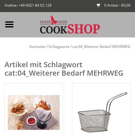
Hotline: +49 6021 84 02 128
0 Artikel - €0,00
Mein Konto / Kundenkonto
Startseite
/
Schlagworte
/
cat:04_Weiterer Bedarf MEHRWEG
anlegen
Artikel mit Schlagwort
Startseite
cat:04_Weiterer Bedarf MEHRWEG
NEU
Gedeckter Tisch
Buffet
Fingerfood