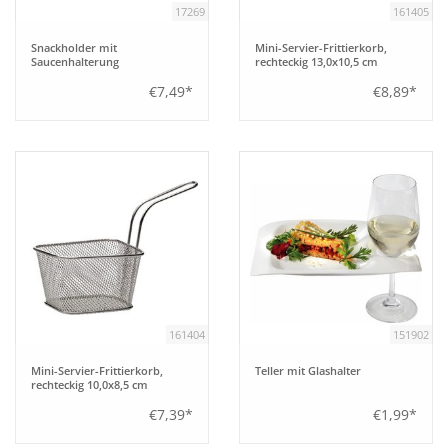
17269
161405
Bar
Snackholder mit
Mini-Servier-Frittierkorb,
Saucenhalterung
rechteckig 13,0x10,5 cm
€7,49*
€8,89*
Aufsteller
Tafeln
Einrichtung
Berufsbekleidung
Küche
161404
151902
Mini-Servier-Frittierkorb,
Teller mit Glashalter
Technik
rechteckig 10,0x8,5 cm
€7,39*
€1,99*
Möbel