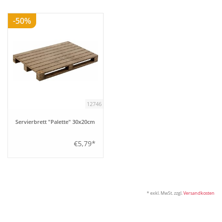
-50%
Tipps
Fuchs Blog
12746
Servierbrett "Palette" 30x20cm
€5,79*
* exkl. MwSt. zzgl.
Versandkosten