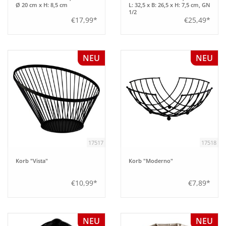
Ø 20 cm x H: 8,5 cm
L: 32,5 x B: 26,5 x H: 7,5 cm, GN
1/2
€17,99*
€25,49*
NEU
NEU
17517
17518
Korb "Vista"
Korb "Moderno"
€10,99*
€7,89*
NEU
NEU