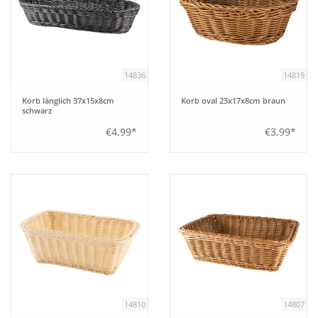
14836
14819
Korb länglich 37x15x8cm
Korb oval 23x17x8cm braun
schwarz
€4,99*
€3,99*
14810
14807