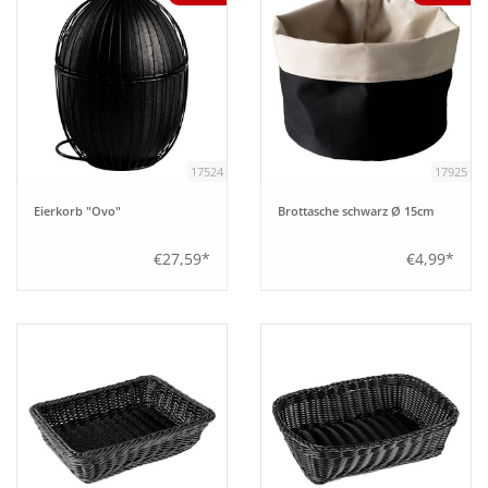
17524
17925
Eierkorb "Ovo"
Brottasche schwarz Ø 15cm
€27,59*
€4,99*