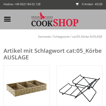
Hotline: +49 6021 84 02 128
0 Artikel - €0,00
Mein Konto / Kundenkonto
Startseite
/
Schlagworte
/
cat:05_Körbe AUSLAGE
anlegen
Artikel mit Schlagwort cat:05_Körbe
Startseite
AUSLAGE
NEU
Gedeckter Tisch
Buffet
Fingerfood