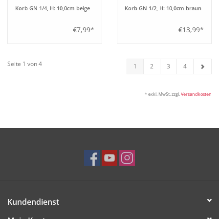
Korb GN 1/4, H: 10,0cm beige
Korb GN 1/2, H: 10,0cm braun
€7,99*
€13,99*
Seite 1 von 4
1
2
3
4
* exkl. MwSt. zzgl.
Versandkosten
Kundendienst