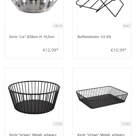
14618
0662
Korb "Lio" Ø28cm H: 10,5cm
Buffetständer 1/2 GN
€12,99*
€10,99*
13783
13785
Korb "Urban" Metall, schwarz
Korb "Urban" Metall, schwarz