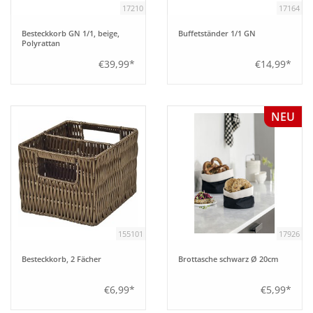
17210
17164
Bar
Besteckkorb GN 1/1, beige,
Buffetständer 1/1 GN
Polyrattan
€39,99*
€14,99*
Aufsteller
Tafeln
NEU
Einrichtung
Berufsbekleidung
Küche
155101
17926
Besteckkorb, 2 Fächer
Brottasche schwarz Ø 20cm
Technik
€6,99*
€5,99*
Möbel