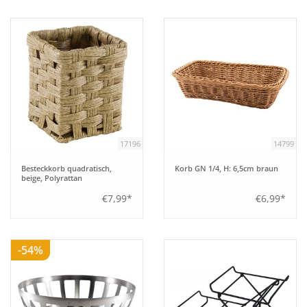
Tipps
Fuchs Blog
17196
14799
Besteckkorb quadratisch,
Korb GN 1/4, H: 6,5cm braun
beige, Polyrattan
€7,99*
€6,99*
-54%