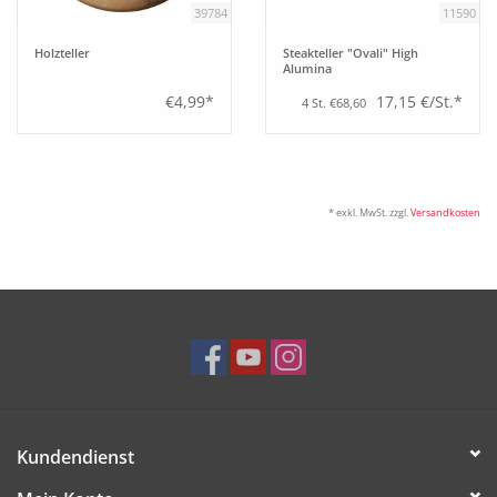
39784
11590
Bar
Holzteller
Steakteller "Ovali" High
Alumina
€4,99*
17,15 €/St.*
4 St. €68,60
Aufsteller
Tafeln
* exkl. MwSt. zzgl.
Versandkosten
Einrichtung
Berufsbekleidung
Küche
Technik
Kundendienst
Möbel