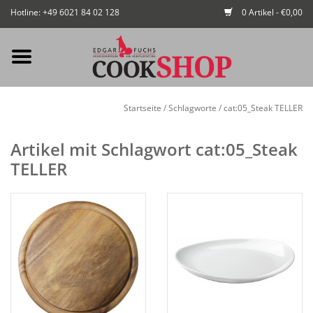
Hotline: +49 6021 84 02 128
0 Artikel - €0,00
Mein Konto / Kundenkonto
Startseite
/
Schlagworte
/
cat:05_Steak TELLER
anlegen
Artikel mit Schlagwort cat:05_Steak
Startseite
TELLER
NEU
Gedeckter Tisch
Buffet
Fingerfood