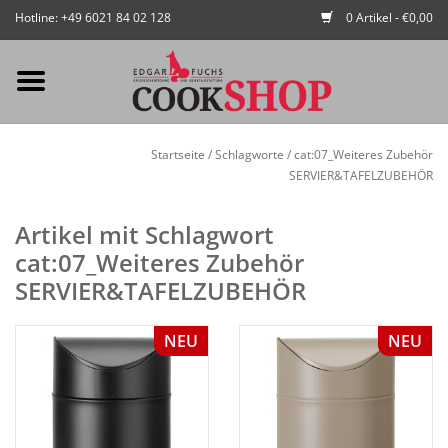
Hotline: +49 6021 84 02 128
0 Artikel - €0,00
Mein Konto / Kundenkonto
Startseite
/
Schlagworte
/
cat:07_Weiteres Zubehör
anlegen
SERVIER&TAFELZUBEHÖR
Startseite
Artikel mit Schlagwort
cat:07_Weiteres Zubehör
NEU
SERVIER&TAFELZUBEHÖR
Gedeckter Tisch
NEU
NEU
Buffet
Fingerfood