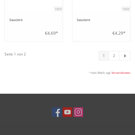
1809
1808
Sauciere
Sauciere
€4,69*
€4,29*
Seite 1 von 2
1
2
* exkl. MwSt. zzgl.
Versandkosten