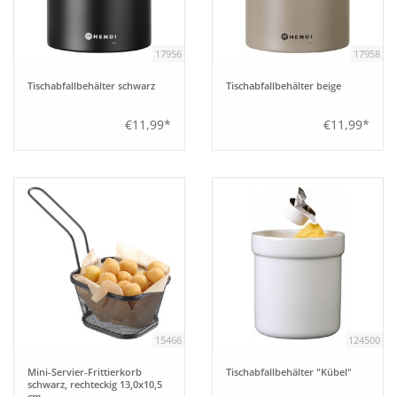
Bar
17956
17958
Tischabfallbehälter schwarz
Tischabfallbehälter beige
Aufsteller
€11,99*
€11,99*
Tafeln
Einrichtung
Berufsbekleidung
Küche
Technik
15466
124500
Mini-Servier-Frittierkorb
Tischabfallbehälter "Kübel"
schwarz, rechteckig 13,0x10,5
Möbel
cm