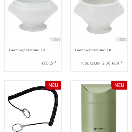
164503
164500
Löwenkopf-Terrine 3,3l
Löwenkopf-Terrine 0,1l
€68,24*
2,98 €/St.*
10 St. €29,80
NEU
NEU