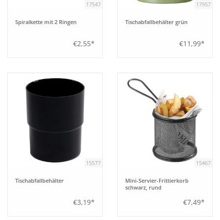
17547
17957
Spiralkette mit 2 Ringen
Tischabfallbehälter grün
€2,55*
€11,99*
15577
15467
Tischabfallbehälter
Mini-Servier-Frittierkorb
schwarz, rund
€3,19*
€7,49*