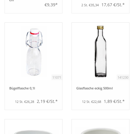
€9,39*
17,67 €/St.*
2 St. €35,34
Tipps
Fuchs Blog
11071
141230
Bügelflasche 0,1l
Glasflasche eckig 500ml
2,19 €/St.*
1,89 €/St.*
12 St. €26,28
12 St. €22,68