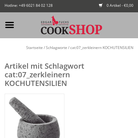
Hotline: +49 6021 84 02 128
0 Artikel - €0,00
Mein Konto / Kundenkonto
Startseite
/
Schlagworte
/
cat:07_zerkleinern KOCHUTENSILIEN
anlegen
Artikel mit Schlagwort
Startseite
cat:07_zerkleinern
KOCHUTENSILIEN
NEU
Gedeckter Tisch
Buffet
Fingerfood