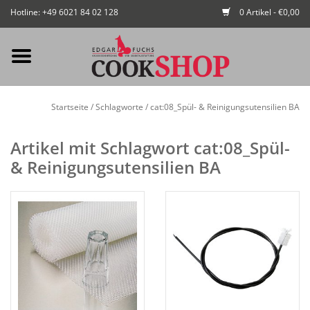
Hotline: +49 6021 84 02 128
0 Artikel - €0,00
Mein Konto / Kundenkonto
Startseite
/
Schlagworte
/
cat:08_Spül- & Reinigungsutensilien BA
anlegen
Artikel mit Schlagwort cat:08_Spül-
Startseite
& Reinigungsutensilien BA
NEU
Gedeckter Tisch
Buffet
Fingerfood