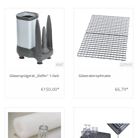
Tipps
Fuchs Blog
4547
2279.01
Gläserspülgerät „Delfin" 1-fach
Gläserabtropfmatte
€150,00*
€6,79*