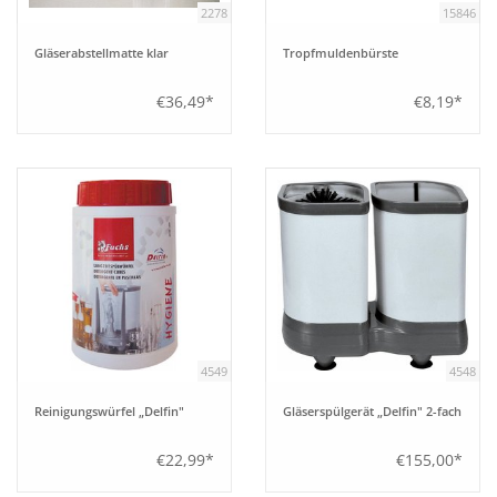
2278
15846
Bar
Gläserabstellmatte klar
Tropfmuldenbürste
€36,49*
€8,19*
Aufsteller
Tafeln
Einrichtung
Berufsbekleidung
Küche
4549
4548
Reinigungswürfel „Delfin"
Gläserspülgerät „Delfin" 2-fach
Technik
€22,99*
€155,00*
Möbel