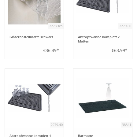
2278.sch
2279.60
Gläserabstellmatte schwarz
Abtropfwanne komplett 2
Matten
€36,49*
€63,99*
2279.40
38841
Abtropfwanne komplett 1
Barmatte