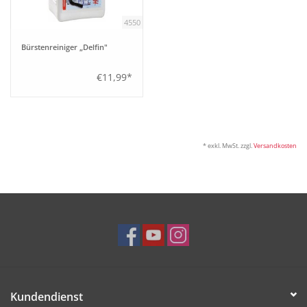
4550
Bürstenreiniger „Delfin"
€11,99*
* exkl. MwSt. zzgl.
Versandkosten
Kundendienst