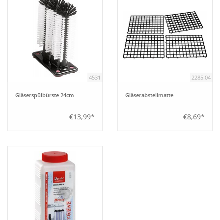
4531
2285.04
Gläserspülbürste 24cm
Gläserabstellmatte
€13,99*
€8,69*