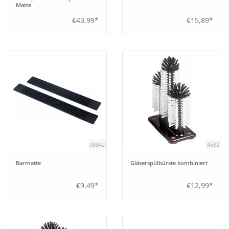
Matte
€43,99*
€15,89*
38842
4532
Barmatte
Gläserspülbürste kombiniert
€9,49*
€12,99*