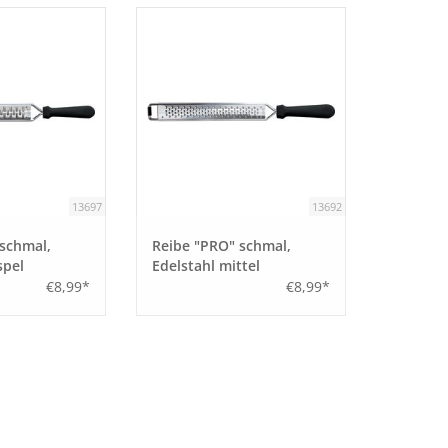
13697
13692
schmal,
Reibe "PRO" schmal,
spel
Edelstahl mittel
€8,99*
€8,99*