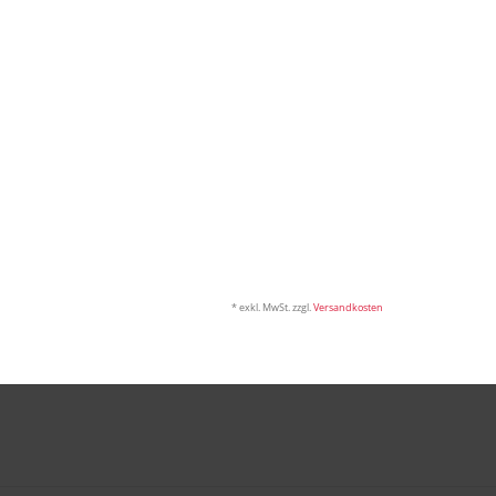
* exkl. MwSt. zzgl.
Versandkosten