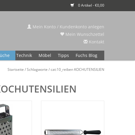
0 Artikel - €0,00
Mein Konto / Kundenkonto anlegen
Mein Wunschzettel
Kontakt
üche
Technik
Möbel
Tipps
Fuchs Blog
Startseite
/
Schlagworte
/
cat:10_reiben KOCHUTENSILIEN
n KOCHUTENSILIEN