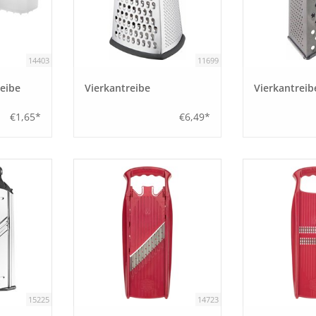
14403
11699
Reibe
Vierkantreibe
Vierkantreib
€1,65*
€6,49*
15225
14723