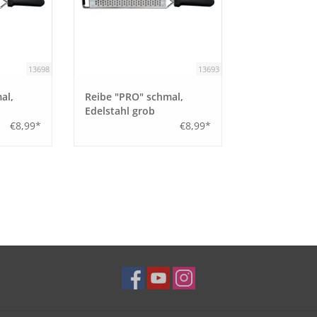
13698
13693
al,
Reibe "PRO" schmal,
Edelstahl grob
€8,99*
€8,99*