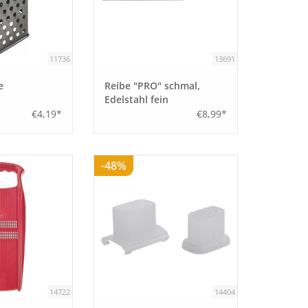
11736
13691
e
Reibe "PRO" schmal,
Edelstahl fein
€4,19*
€8,99*
-48%
14722
14404