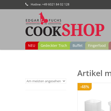
Hotline: +49 6021 84 02 128
NEU
Gedeckter Tisch
Buffet
Fingerfood
Artikel 
-48%