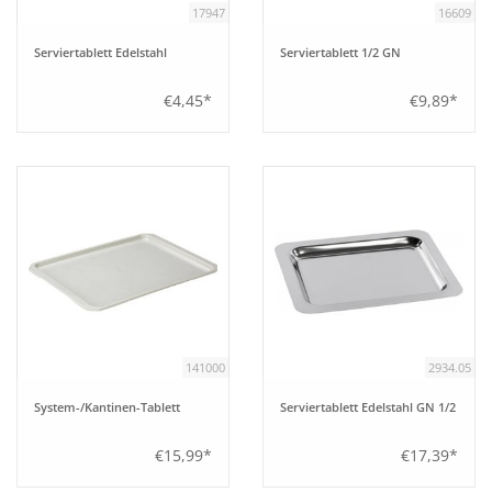
17947
16609
Bar
Serviertablett Edelstahl
Serviertablett 1/2 GN
€4,45*
€9,89*
Aufsteller
Tafeln
Einrichtung
Berufsbekleidung
Küche
141000
2934.05
System-/Kantinen-Tablett
Serviertablett Edelstahl GN 1/2
Technik
€15,99*
€17,39*
Möbel