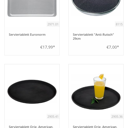
2971.01
8115
Serviertablett Euronorm
Serviertablett "Anti-Rutsch"
29cm
€17,99*
€7,00*
2905.41
2905.36
Serviertablett Orig. American,
Serviertablett Orig. American,