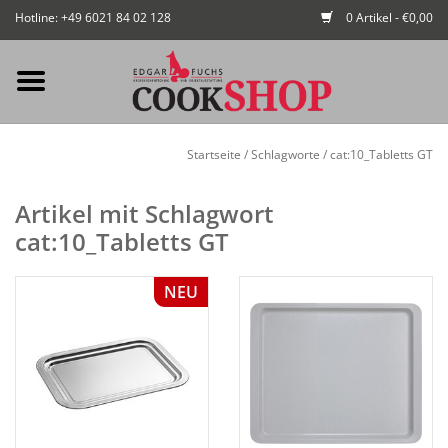
Hotline: +49 6021 84 02 128
0 Artikel - €0,00
Mein Konto / Kundenkonto
Startseite
/
Schlagworte
/
cat:10_Tabletts GT
anlegen
Artikel mit Schlagwort
Startseite
cat:10_Tabletts GT
NEU
NEU
Gedeckter Tisch
Buffet
Fingerfood