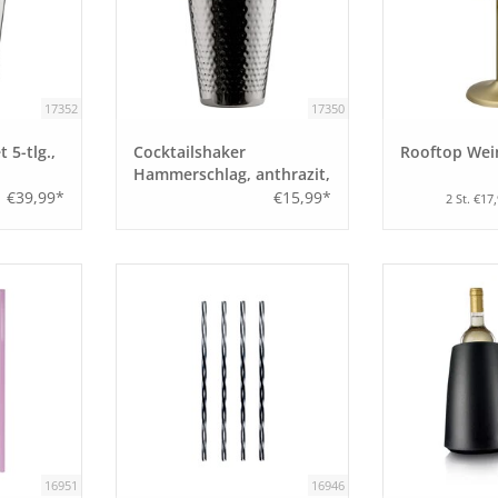
17352
17350
 5-tlg.,
Cocktailshaker
Rooftop Wei
Hammerschlag, anthrazit,
Edelstahl
€39,99*
€15,99*
2 St. €17
16951
16946