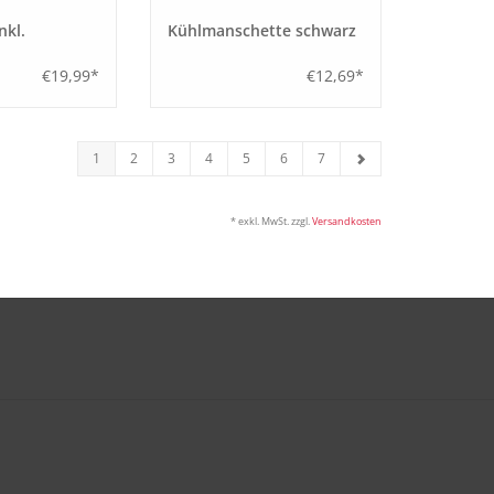
nkl.
Kühlmanschette schwarz
€19,99*
€12,69*
1
2
3
4
5
6
7
* exkl. MwSt. zzgl.
Versandkosten