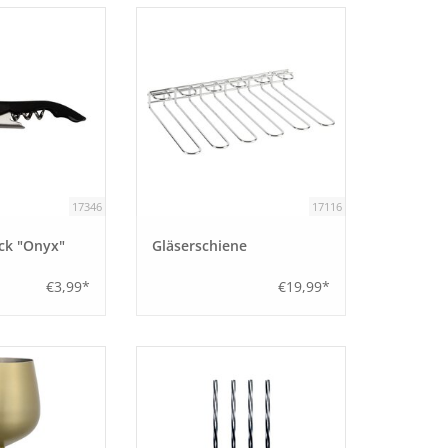
17346
17116
ck "Onyx"
Gläserschiene
€3,99*
€19,99*