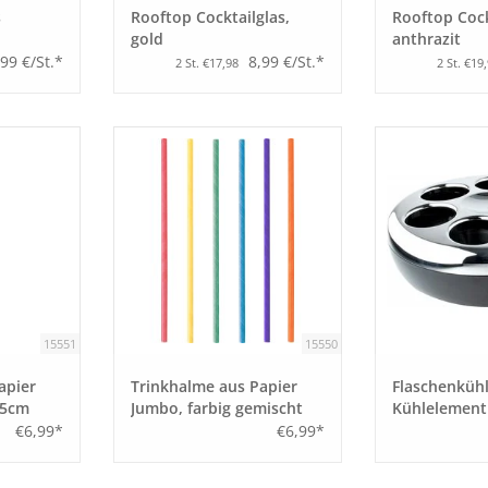
s
Rooftop Cocktailglas,
Rooftop Cock
gold
anthrazit
,99 €/St.*
8,99 €/St.*
2 St. €17,98
2 St. €19
15551
15550
apier
Trinkhalme aus Papier
Flaschenkühl
25cm
Jumbo, farbig gemischt
Kühlelement
25cm
€6,99*
€6,99*