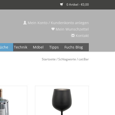
0 Artikel - €0,00
Mein Konto / Kundenkonto anlegen
Mein Wunschzettel
Kontakt
üche
Technik
Möbel
Tipps
Fuchs Blog
Startseite
/
Schlagworte
/
cat:Bar