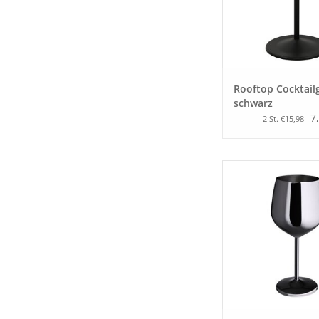
Rooftop Cocktail
schwarz
7
2 St. €15,98