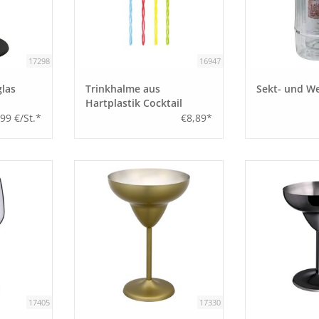
17298
16947
glas
Trinkhalme aus
Sekt- und W
Hartplastik Cocktail
,99 €/St.*
€8,89*
17405
17330