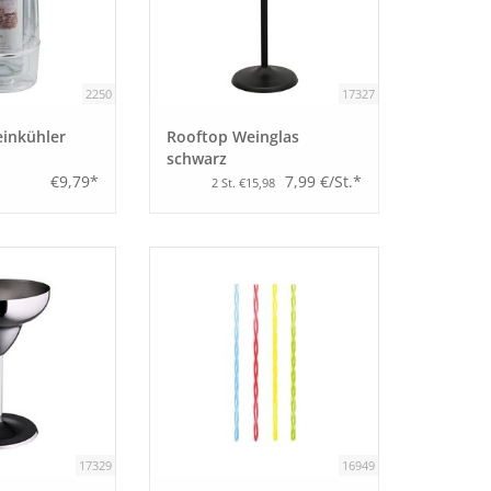
2250
17327
einkühler
Rooftop Weinglas
schwarz
€9,79*
7,99 €/St.*
2 St. €15,98
17329
16949