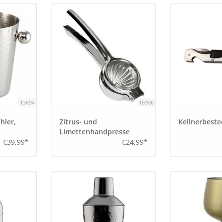
13694
16906
hler,
Zitrus- und
Kellnerbeste
Limettenhandpresse
"Squeezy"
€39,99*
€24,99*