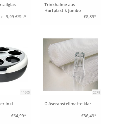
tailglas
Trinkhalme aus
Hartplastik Jumbo
9,99 €/St.*
€8,89*
,98
11605
2278
er inkl.
Gläserabstellmatte klar
€64,99*
€36,49*