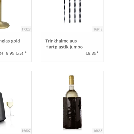
17328
16948
nglas gold
Trinkhalme aus
Hartplastik Jumbo
8,99 €/St.*
€8,89*
,98
16607
16665