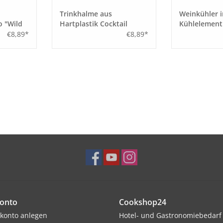
Trinkhalme aus
Weinkühler i
o "Wild
Hartplastik Cocktail
Kühlelement
€8,89*
€8,89*
onto
Cookshop24
konto anlegen
Hotel- und Gastronomiebedarf