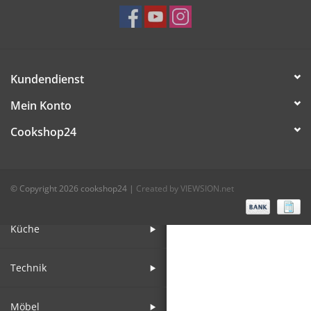
Bar
Aufsteller
Kundendienst
Mein Konto
Tafeln
Cookshop24
Einrichtung
© Copyright 2026 cookshop24
|
Created by VIEWSION.net
Berufsbekleidung
Küche
Technik
Möbel