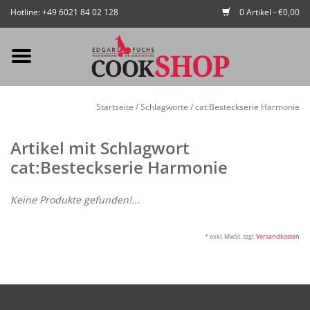
Hotline: +49 6021 84 02 128
0 Artikel - €0,00
Mein Konto / Kundenkonto
Startseite
/
Schlagworte
/
cat:Besteckserie Harmonie
anlegen
Artikel mit Schlagwort
Startseite
cat:Besteckserie Harmonie
NEU
Keine Produkte gefunden!...
Gedeckter Tisch
* exkl. MwSt. zzgl.
Versandkosten
Buffet
Fingerfood