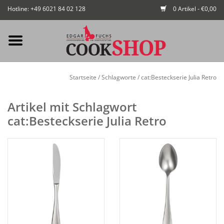
Hotline: +49 6021 84 02 128
0 Artikel - €0,00
Mein Konto / Kundenkonto
Startseite
/
Schlagworte
/
cat:Besteckserie Julia Retro
anlegen
Artikel mit Schlagwort
Startseite
cat:Besteckserie Julia Retro
NEU
Gedeckter Tisch
Buffet
Fingerfood