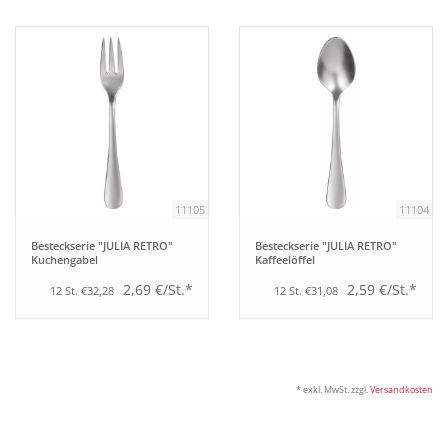
Tipps
Fuchs Blog
11105
11104
Besteckserie "JULIA RETRO"
Besteckserie "JULIA RETRO"
Kuchengabel
Kaffeelöffel
2,69 €/St.*
2,59 €/St.*
12 St. €32,28
12 St. €31,08
* exkl. MwSt. zzgl.
Versandkosten