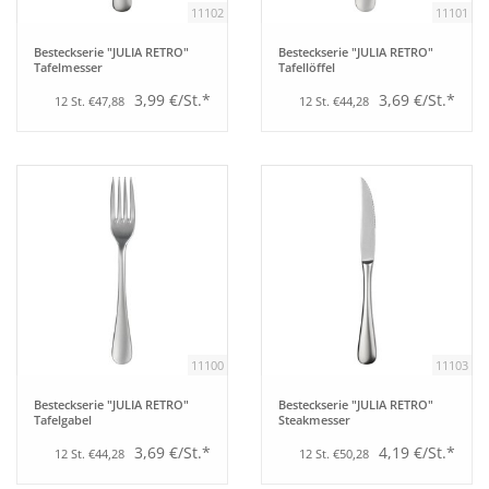
11102
11101
Bar
Besteckserie "JULIA RETRO"
Besteckserie "JULIA RETRO"
Tafelmesser
Tafellöffel
3,99 €/St.*
3,69 €/St.*
12 St. €47,88
12 St. €44,28
Aufsteller
Tafeln
Einrichtung
Berufsbekleidung
Küche
11100
11103
Besteckserie "JULIA RETRO"
Besteckserie "JULIA RETRO"
Technik
Tafelgabel
Steakmesser
3,69 €/St.*
4,19 €/St.*
12 St. €44,28
12 St. €50,28
Möbel