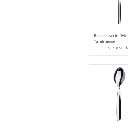
Besteckserie "Mod
Tafelmesser
0
12 St. €10,68