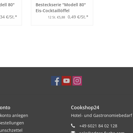
ell 80"
Besteckserie "Modell 80"
Eis-Cocktaillöffel
,34 €/St.*
0,49 €/St.*
12 St. €5,88
onto
Cookshop24
konto anlegen
Hotel- und Gastronomiebedarf
estellungen
+49 6021 84 02 128
nschzettel