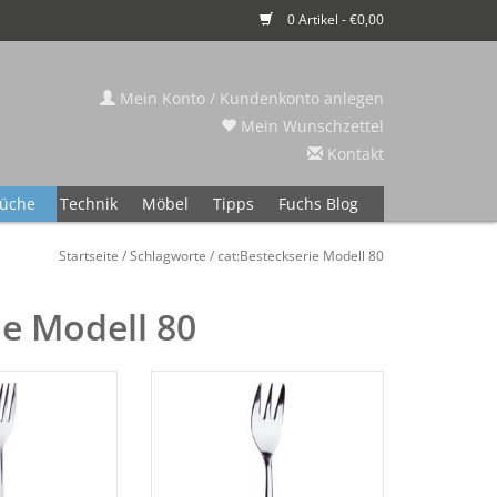
0 Artikel - €0,00
Mein Konto / Kundenkonto anlegen
Mein Wunschzettel
Kontakt
üche
Technik
Möbel
Tipps
Fuchs Blog
Startseite
/
Schlagworte
/
cat:Besteckserie Modell 80
ie Modell 80