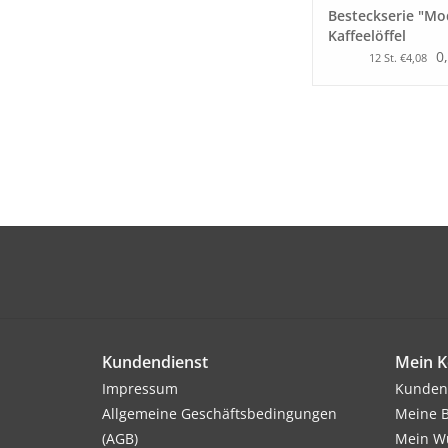
Besteckserie "Mod
Kaffeelöffel
0
12 St. €4,08
Kundendienst
Mein K
Impressum
Kunden
Allgemeine Geschäftsbedingungen
Meine B
(AGB)
Mein Wu