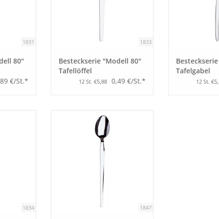
1831
1833
ell 80"
Besteckserie "Modell 80"
Besteckserie
Tafellöffel
Tafelgabel
,89 €/St.*
0,49 €/St.*
12 St. €5,88
12 St. €5
1834
1847