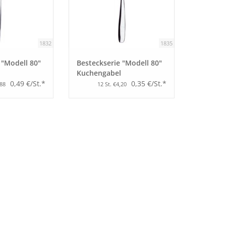
1832
1835
 "Modell 80"
Besteckserie "Modell 80"
Kuchengabel
0,49 €/St.*
0,35 €/St.*
,88
12 St. €4,20