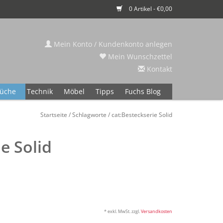
0 Artikel - €0,00
Mein Konto / Kundenkonto anlegen
Mein Wunschzettel
Kontakt
üche
Technik
Möbel
Tipps
Fuchs Blog
Startseite
/
Schlagworte
/
cat:Besteckserie Solid
e Solid
* exkl. MwSt. zzgl.
Versandkosten