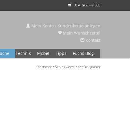
0 Artikel - €0,00
Mein Konto / Kundenkonto anlegen
Mein Wunschzettel
Kontakt
üche
Technik
Möbel
Tipps
Fuchs Blog
Startseite
/
Schlagworte
/
cat:Biergläser