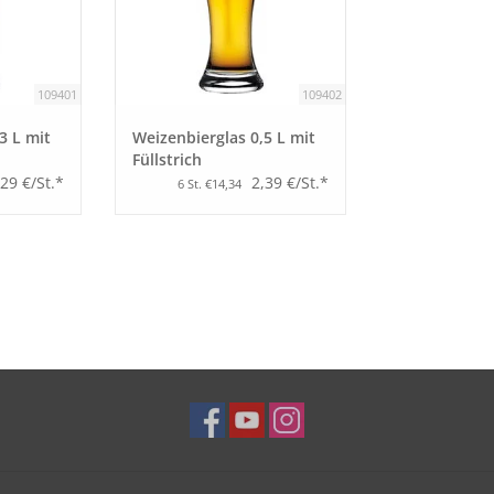
109401
109402
3 L mit
Weizenbierglas 0,5 L mit
Füllstrich
,29 €/St.*
2,39 €/St.*
6 St. €14,34