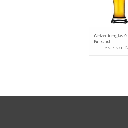
Weizenbierglas 0,
Füllstrich
2
6 St. €13,74