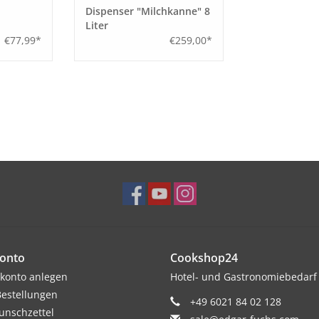
Dispenser "Milchkanne" 8
Liter
€77,99*
€259,00*
onto
Cookshop24
konto anlegen
Hotel- und Gastronomiebedarf
estellungen
+49 6021 84 02 128
nschzettel