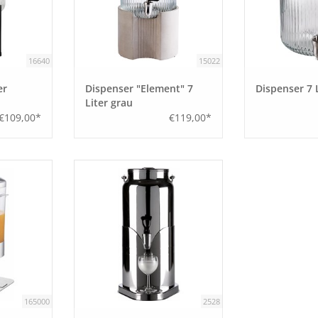
16640
15022
er
Dispenser "Element" 7
Dispenser 7 
Liter grau
€109,00*
€119,00*
165000
2528