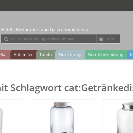
Hotel-, Restaurant- und Gastronomiebedarf
Bar
Aufsteller
Tafeln
Einrichtung
Berufsbekleidung
K
mit Schlagwort cat:Getränked