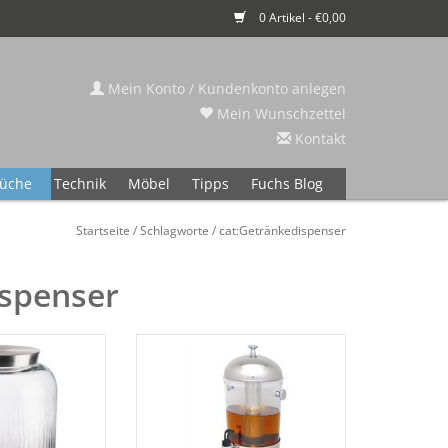
0 Artikel - €0,00
Mein Konto / Kundenkonto anlegen
Mein Wunschzettel
Kontakt
üche
Technik
Möbel
Tipps
Fuchs Blog
Startseite
/
Schlagworte
/
cat:Getränkedispenser
ispenser