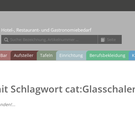
Hotel-, Restaurant- und Gastronomiebedarf
Bar
Aufsteller
Tafeln
Einrichtung
Berufsbekleidung
K
mit Schlagwort cat:Glasschale
nden!...