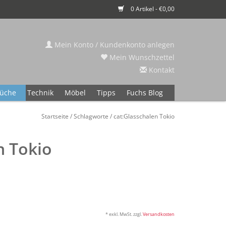
0 Artikel - €0,00
Mein Konto / Kundenkonto anlegen
Mein Wunschzettel
Kontakt
üche
Technik
Möbel
Tipps
Fuchs Blog
Startseite
/
Schlagworte
/
cat:Glasschalen Tokio
n Tokio
* exkl. MwSt. zzgl.
Versandkosten