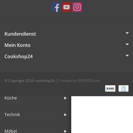
Bar
Aufsteller
Kundendienst
Mein Konto
Tafeln
Cookshop24
Einrichtung
© Copyright 2026 cookshop24
|
Created by VIEWSION.net
Berufsbekleidung
Küche
Technik
Möbel