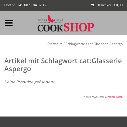
Hotline: +49 6021 84 02 128
0 Artikel - €0,00
Mein Konto / Kundenkonto
Startseite
/
Schlagworte
/
cat:Glasserie Aspergo
anlegen
Artikel mit Schlagwort cat:Glasserie
Startseite
Aspergo
NEU
Keine Produkte gefunden!...
Gedeckter Tisch
* exkl. MwSt. zzgl.
Versandkosten
Buffet
Fingerfood