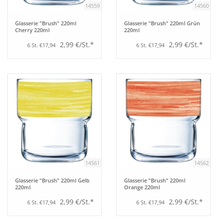
14559
14560
Bar
Glasserie "Brush" 220ml
Glasserie "Brush" 220ml Grün
Cherry 220ml
220ml
2,99 €/St.*
2,99 €/St.*
6 St. €17,94
6 St. €17,94
Aufsteller
Tafeln
Einrichtung
Berufsbekleidung
Küche
14561
14562
Glasserie "Brush" 220ml Gelb
Glasserie "Brush" 220ml
Technik
220ml
Orange 220ml
2,99 €/St.*
2,99 €/St.*
6 St. €17,94
6 St. €17,94
Möbel