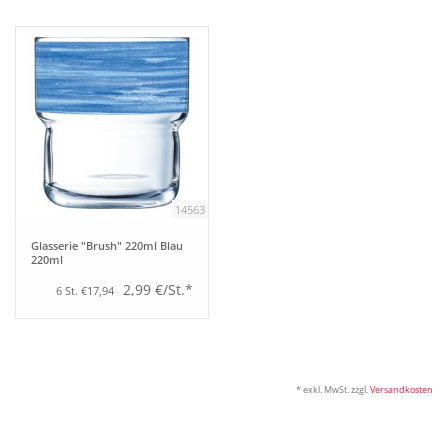
Tipps
Fuchs Blog
14563
Glasserie "Brush" 220ml Blau
220ml
2,99 €/St.*
6 St. €17,94
* exkl. MwSt. zzgl.
Versandkosten