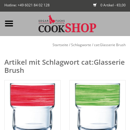
Hotline: +49 6021 84 02 128
0 Artikel - €0,00
Mein Konto / Kundenkonto
Startseite
/
Schlagworte
/
cat:Glasserie Brush
anlegen
Artikel mit Schlagwort cat:Glasserie
Startseite
Brush
NEU
Gedeckter Tisch
Buffet
Fingerfood