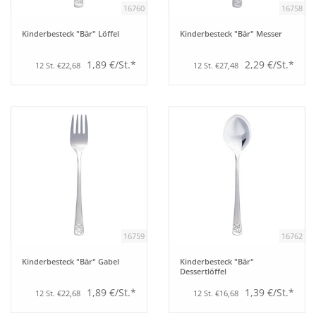
16760
16758
Bar
Kinderbesteck "Bär" Löffel
Kinderbesteck "Bär" Messer
1,89 €/St.*
2,29 €/St.*
12 St. €22,68
12 St. €27,48
Aufsteller
Tafeln
Einrichtung
Berufsbekleidung
Küche
16759
16762
Kinderbesteck "Bär" Gabel
Kinderbesteck "Bär"
Technik
Dessertlöffel
1,89 €/St.*
1,39 €/St.*
12 St. €22,68
12 St. €16,68
Möbel