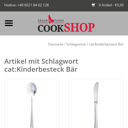
Hotline: +49 6021 84 02 128
0 Artikel - €0,00
Mein Konto / Kundenkonto
Startseite
/
Schlagworte
/
cat:Kinderbesteck Bär
anlegen
Artikel mit Schlagwort
Startseite
cat:Kinderbesteck Bär
NEU
Gedeckter Tisch
Buffet
Fingerfood