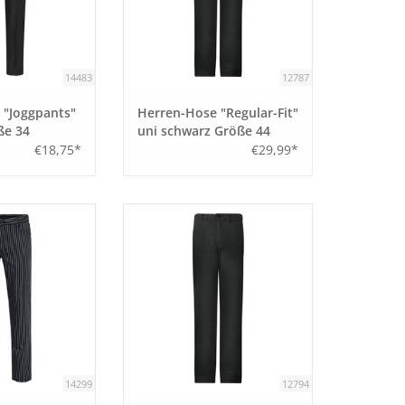
14483
12787
"Joggpants"
Herren-Hose "Regular-Fit"
ße 34
uni schwarz Größe 44
€18,75*
€29,99*
14299
12794