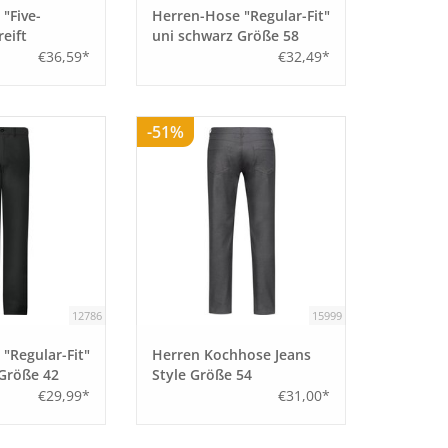
"Five-
Herren-Hose "Regular-Fit"
eift
uni schwarz Größe 58
iß Größe 52
€36,59*
€32,49*
-51%
12786
15999
"Regular-Fit"
Herren Kochhose Jeans
 Größe 42
Style Größe 54
€29,99*
€31,00*