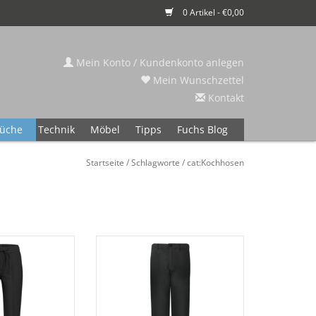
0 Artikel - €0,00
Mein Konto / Kundenkonto anlegen
Mein Wunschzettel
Kontakt
üche
Technik
Möbel
Tipps
Fuchs Blog
Startseite
/
Schlagworte
/
cat:Kochhosen