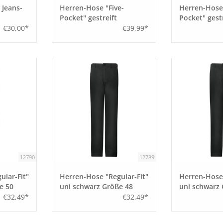
Jeans-
Herren-Hose "Five-
Herren-Hose 
Pocket" gestreift
Pocket" gestr
schwarz/ weiß Größe 56
schwarz/ we
€30,00*
€39,99*
12790
12789
ular-Fit"
Herren-Hose "Regular-Fit"
Herren-Hose 
e 50
uni schwarz Größe 48
uni schwarz
€32,49*
€32,49*