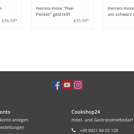
e-
Herren-Hose "Five-
Herren-Hose 
Pocket" gestreift
uni schwarz
öße 44
schwarz/ weiß Größe 42
€36,59*
€35,99*
onto
Cookshop24
konto anlegen
Hotel- und Gastronomiebedarf
estellungen
+49 6021 84 02 128