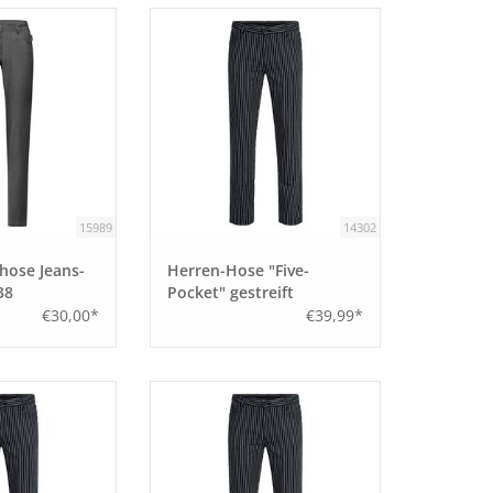
15989
14302
ose Jeans-
Herren-Hose "Five-
38
Pocket" gestreift
schwarz/ weiß Größe 58
€30,00*
€39,99*