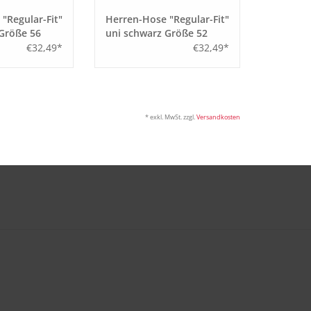
"Regular-Fit"
Herren-Hose "Regular-Fit"
 Größe 56
uni schwarz Größe 52
€32,49*
€32,49*
* exkl. MwSt. zzgl.
Versandkosten