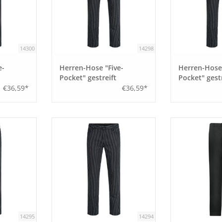
14300
14298
e-
Herren-Hose "Five-
Herren-Hose 
Pocket" gestreift
Pocket" gestr
öße 54
schwarz/ weiß Größe 50
schwarz/ we
€36,59*
€36,59*
14295
14294