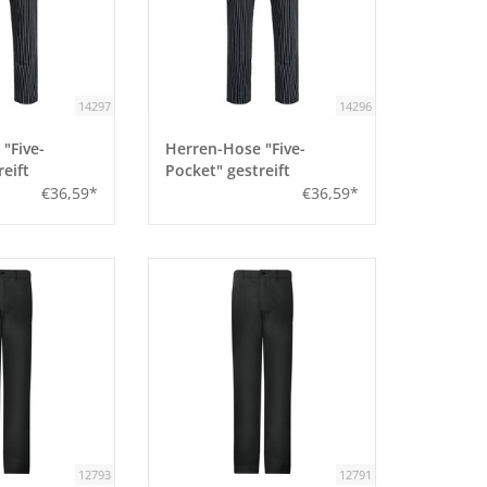
14297
14296
"Five-
Herren-Hose "Five-
eift
Pocket" gestreift
iß Größe 48
schwarz/ weiß Größe 46
€36,59*
€36,59*
12793
12791