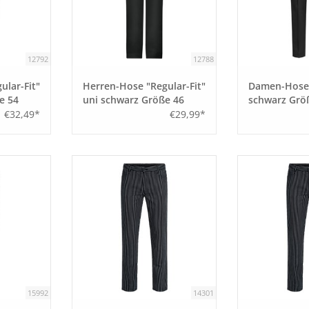
12792
12788
ular-Fit"
Herren-Hose "Regular-Fit"
Damen-Hose 
e 54
uni schwarz Größe 46
schwarz Grö
€32,49*
€29,99*
15992
14301