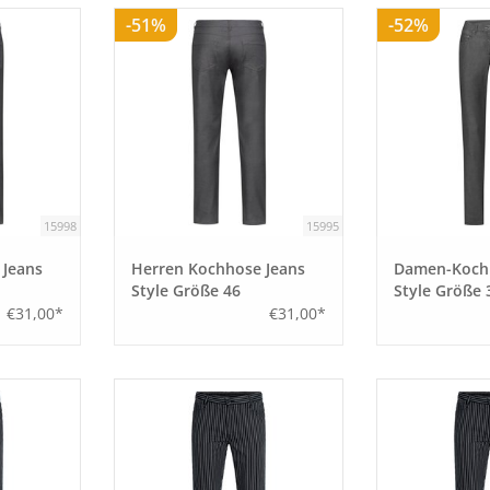
-51%
-52%
15998
15995
 Jeans
Herren Kochhose Jeans
Damen-Kochh
Style Größe 46
Style Größe 
€31,00*
€31,00*