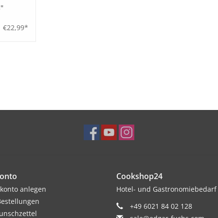
"
€22,99*
onto
Cookshop24
konto anlegen
Hotel- und Gastronomiebedarf
estellungen
+49 6021 84 02 128
nschzettel