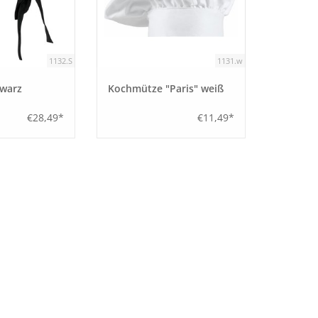
1132.S
1131.w
warz
Kochmütze "Paris" weiß
€28,49*
€11,49*