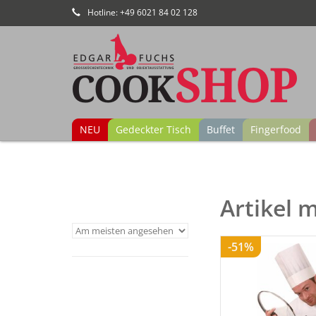
Hotline: +49 6021 84 02 128
NEU
Gedeckter Tisch
Buffet
Fingerfood
Artikel 
-51%