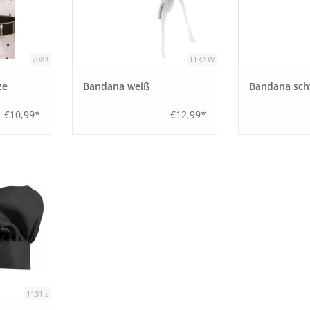
7083
1132.W
ze
Bandana weiß
Bandana sch
€10,99*
€12,99*
1131.s