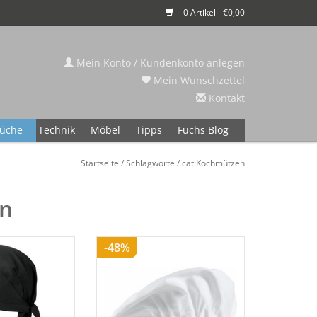
0 Artikel - €0,00
Mein Konto / Kundenkonto anlegen
Mein Wunschzettel
Kontakt
üche
Technik
Möbel
Tipps
Fuchs Blog
Startseite
/
Schlagworte
/
cat:Kochmützen
en
-48%