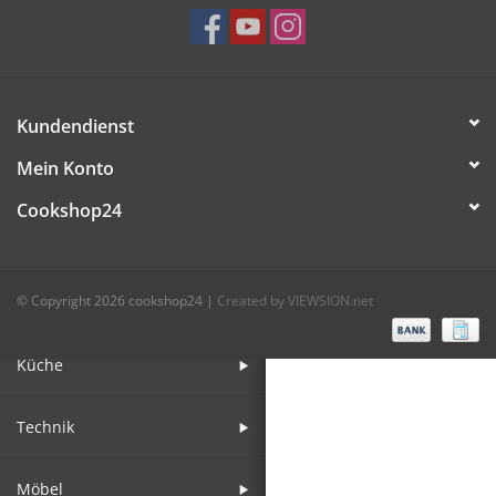
Bar
Aufsteller
Kundendienst
Mein Konto
Tafeln
Cookshop24
Einrichtung
© Copyright 2026 cookshop24
|
Created by VIEWSION.net
Berufsbekleidung
Küche
Technik
Möbel