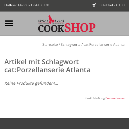
Hotline: +49 6021 84 02 128
0 Artikel - €0,00
Mein Konto / Kundenkonto
Startseite
/
Schlagworte
/
cat:Porzellanserie Atlanta
anlegen
Artikel mit Schlagwort
Startseite
cat:Porzellanserie Atlanta
NEU
Keine Produkte gefunden!...
Gedeckter Tisch
* exkl. MwSt. zzgl.
Versandkosten
Buffet
Fingerfood