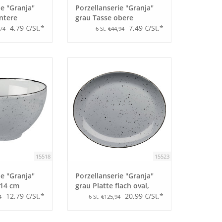
ie "Granja"
Porzellanserie "Granja"
ntere
grau Tasse obere
Kaffee/Cappuccino
4,79 €/St.*
7,49 €/St.*
,74
6 St. €44,94
15518
15523
ie "Granja"
Porzellanserie "Granja"
 14 cm
grau Platte flach oval,
30,5 x 25,5 cm
12,79 €/St.*
20,99 €/St.*
4
6 St. €125,94