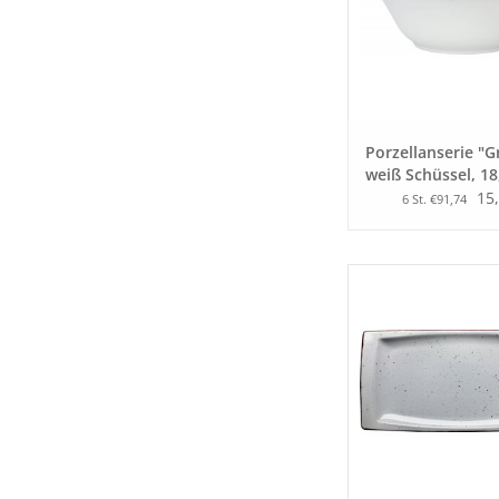
Porzellanserie "G
weiß Schüssel, 18
15,
6 St. €91,74