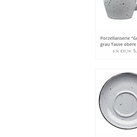
Porzellanserie "G
grau Tasse obere
Espresso
5
6 St. €31,14