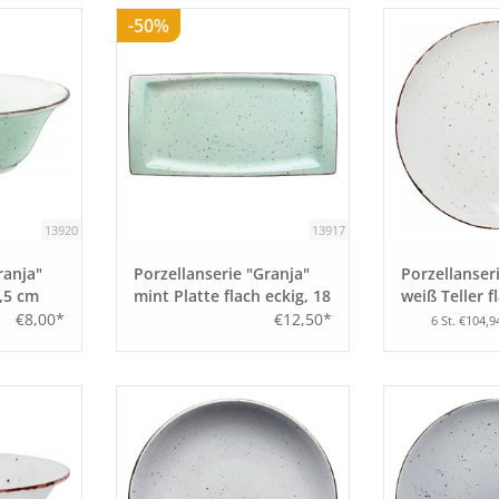
-50%
13920
13917
ranja"
Porzellanserie "Granja"
Porzellanser
,5 cm
mint Platte flach eckig, 18
weiß Teller 
x 36 cm
Form, 30 cm
€8,00*
€12,50*
6 St. €104,9