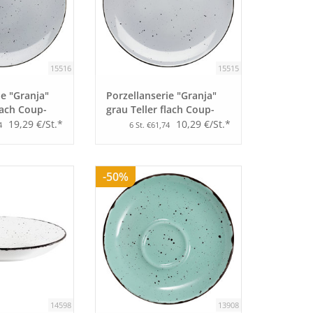
15516
15515
ie "Granja"
Porzellanserie "Granja"
lach Coup-
grau Teller flach Coup-
Form, 20,5 cm
19,29 €/St.*
10,29 €/St.*
4
6 St. €61,74
-50%
14598
13908