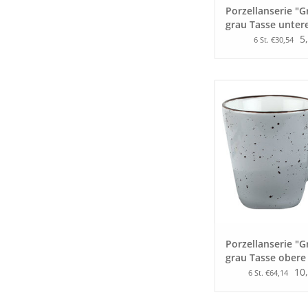
Porzellanserie "G
grau Tasse unter
Kaffee/Cappucci
5
6 St. €30,54
Porzellanserie "G
grau Tasse obere
Grande
10,
6 St. €64,14