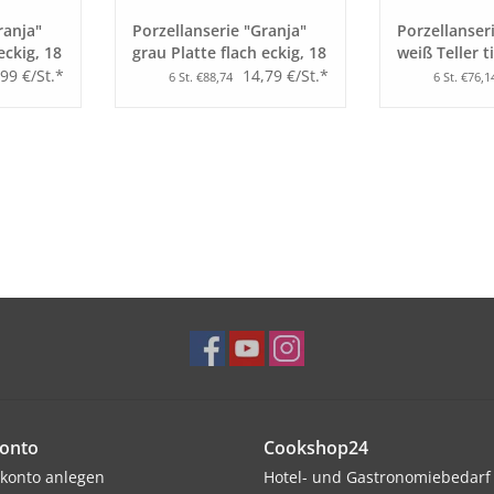
ranja"
Porzellanserie "Granja"
Porzellanser
eckig, 18
grau Platte flach eckig, 18
weiß Teller t
x 18 cm
Form, 26 cm
99 €/St.*
14,79 €/St.*
6 St. €88,74
6 St. €76,1
onto
Cookshop24
konto anlegen
Hotel- und Gastronomiebedarf