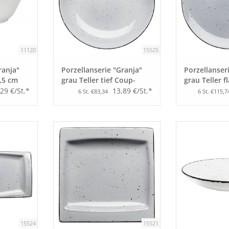
11120
15525
ranja"
Porzellanserie "Granja"
Porzellanser
,5 cm
grau Teller tief Coup-
grau Teller f
Form, 26 cm
Form, 30 cm
29 €/St.*
13,89 €/St.*
6 St. €83,34
6 St. €115,7
15524
15521