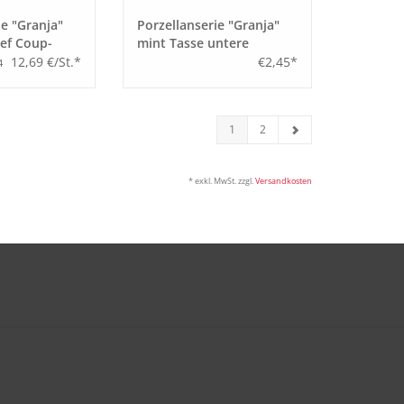
ie "Granja"
Porzellanserie "Granja"
ief Coup-
mint Tasse untere
Kaffee/Cappuccino
12,69 €/St.*
€2,45*
4
1
2
* exkl. MwSt. zzgl.
Versandkosten