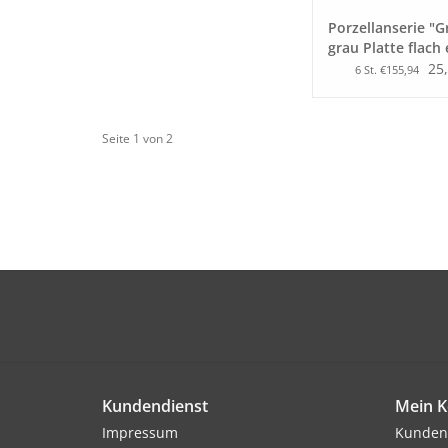
Porzellanserie "G
grau Platte flach 
x 36 cm
25,
6 St. €155,94
Seite 1 von 2
Kundendienst
Mein K
Impressum
Kunden