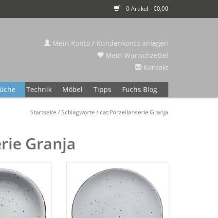
0 Artikel - €0,00
Mein Konto / Kundenkonto anlegen
Mein Wunschzettel
Kontakt
üche
Technik
Möbel
Tipps
Fuchs Blog
Startseite
/
Schlagworte
/
cat:Porzellanserie Granja
erie Granja