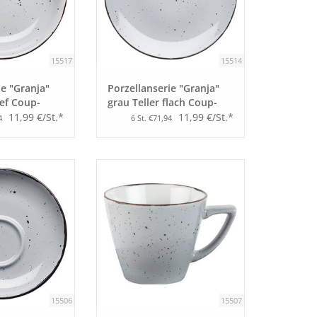
15517
15514
ie "Granja"
Porzellanserie "Granja"
ief Coup-
grau Teller flach Coup-
Form, 25,7 cm
11,99 €/St.*
11,99 €/St.*
4
6 St. €71,94
15506
15507