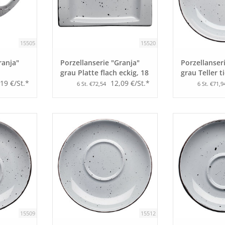
15505
15520
ranja"
Porzellanserie "Granja"
Porzellanser
grau Platte flach eckig, 18
grau Teller t
x 12 cm
Form, 20 cm
,19 €/St.*
12,09 €/St.*
6 St. €72,54
6 St. €71,9
15509
15512