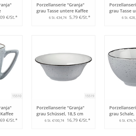
ranja"
Porzellanserie "Granja"
Porzellanser
e
grau Tasse untere Kaffee
grau Tasse u
no
Grande
Espresso
,09 €/St.*
5,79 €/St.*
6 St. €34,74
6 St. €28
15510
15519
ranja"
Porzellanserie "Granja"
Porzellanser
 Kaffee
grau Schüssel, 18,5 cm
grau Schale,
69 €/St.*
16,79 €/St.*
6 St. €100,74
6 St. €76,7