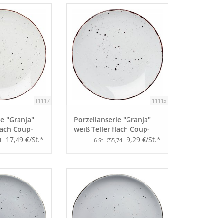
11117
11115
ie "Granja"
Porzellanserie "Granja"
flach Coup-
weiß Teller flach Coup-
Form, 20,5 cm
17,49 €/St.*
9,29 €/St.*
4
6 St. €55,74