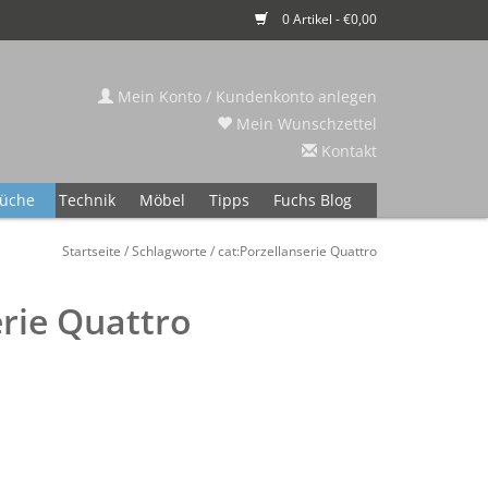
0 Artikel - €0,00
Mein Konto / Kundenkonto anlegen
Mein Wunschzettel
Kontakt
üche
Technik
Möbel
Tipps
Fuchs Blog
Startseite
/
Schlagworte
/
cat:Porzellanserie Quattro
erie Quattro