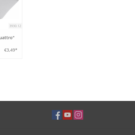
3930.12
uattro"
€3,49*