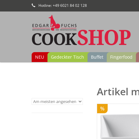
Hotline: +49 6021 84 02 128
NEU
Gedeckter Tisch
Buffet
Fingerfood
Artikel 
%