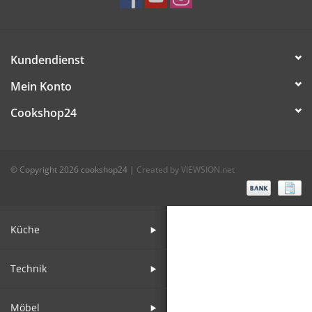
Bar
Kundendienst
Aufsteller
Mein Konto
Cookshop24
Tafeln
Einrichtung
© Copyright 2026 cookshop24
|
Created by VIEWSION.net
Berufsbekleidung
Küche
Technik
Möbel