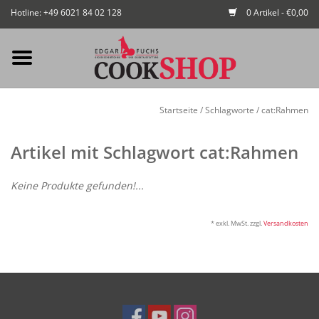
Hotline: +49 6021 84 02 128
0 Artikel - €0,00
Mein Konto / Kundenkonto
Startseite
/
Schlagworte
/
cat:Rahmen
anlegen
Artikel mit Schlagwort cat:Rahmen
Startseite
Keine Produkte gefunden!...
NEU
* exkl. MwSt. zzgl.
Versandkosten
Gedeckter Tisch
Buffet
Fingerfood