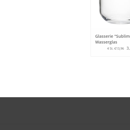
Glasserie "Sublim
Wasserglas
3
4 St. €13,96