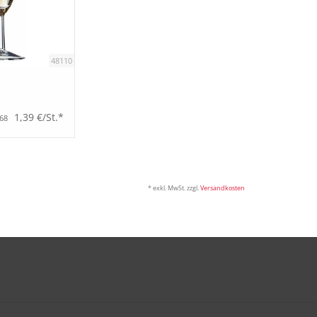
48110
1,39 €/St.*
,68
* exkl. MwSt. zzgl.
Versandkosten