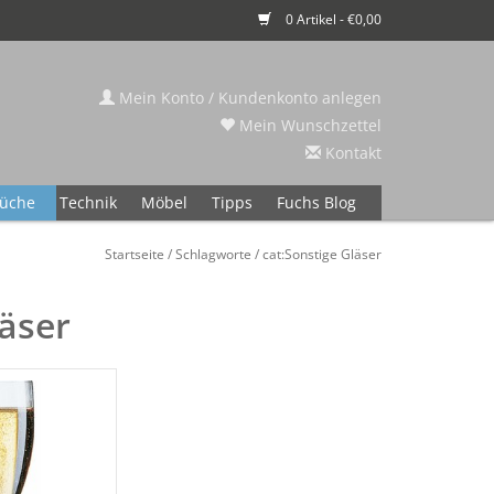
0 Artikel - €0,00
Mein Konto / Kundenkonto anlegen
Mein Wunschzettel
Kontakt
üche
Technik
Möbel
Tipps
Fuchs Blog
Startseite
/
Schlagworte
/
cat:Sonstige Gläser
äser