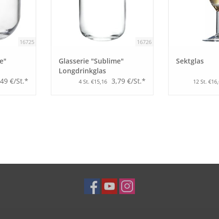
16725
16726
e"
Glasserie "Sublime"
Sektglas
Longdrinkglas
,49 €/St.*
3,79 €/St.*
4 St. €15,16
12 St. €16