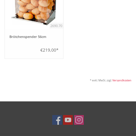
2690.70
Brötchenspender 56cm
€219,00*
* exkl. MwSt. zzgl.
Versandkosten