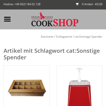
Hotline: +49 6021 84 02 128
0 Artikel - €0,00
Mein Konto / Kundenkonto
Startseite
/
Schlagworte
/
cat:Sonstige Spender
anlegen
Artikel mit Schlagwort cat:Sonstige
Startseite
Spender
NEU
Gedeckter Tisch
Buffet
Fingerfood