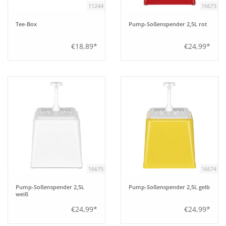
11244
16673
Bar
Tee-Box
Pump-Soßenspender 2,5L rot
€18,89*
€24,99*
Aufsteller
Tafeln
Einrichtung
Berufsbekleidung
Küche
16675
16674
Pump-Soßenspender 2,5L
Pump-Soßenspender 2,5L gelb
Technik
weiß
€24,99*
€24,99*
Möbel