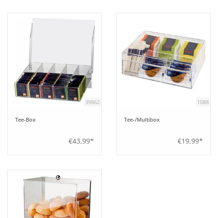
Tipps
Fuchs Blog
39862
1088
Tee-Box
Tee-/Multibox
€43,99*
€19,99*